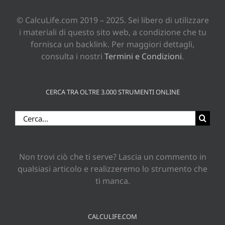
© CalcuLife.com 2019 – 2025. Sei libero di utilizzare
i materiali di questo sito web, a condizione che tu
fornisca un backlink. Per maggiori dettagli,
consulta i nostri
Termini e Condizioni
.
CERCA TRA OLTRE 3.000 STRUMENTI ONLINE
Cerca
per:
Non trovi ciò che ti serve? Lascia un commento in
qualsiasi articolo e realizzeremo lo strumento che
ti manca.
CALCULIFE.COM