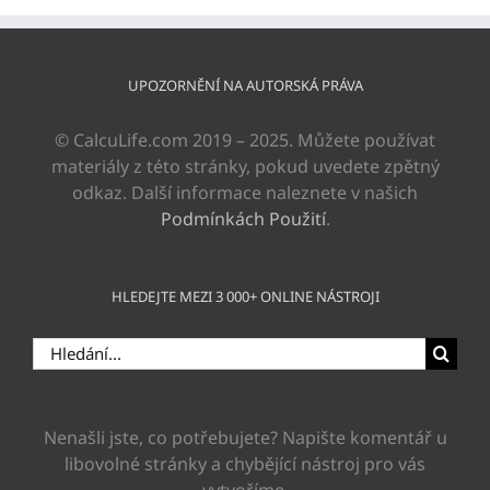
UPOZORNĚNÍ NA AUTORSKÁ PRÁVA
© CalcuLife.com 2019 – 2025. Můžete používat
materiály z této stránky, pokud uvedete zpětný
odkaz. Další informace naleznete v našich
Podmínkách Použití
.
HLEDEJTE MEZI 3 000+ ONLINE NÁSTROJI
Hledat:
Nenašli jste, co potřebujete? Napište komentář u
libovolné stránky a chybějící nástroj pro vás
vytvoříme.