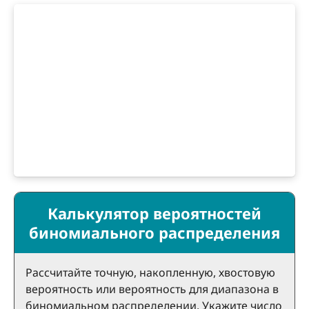
Калькулятор вероятностей
биномиального распределения
Рассчитайте точную, накопленную, хвостовую
вероятность или вероятность для диапазона в
биномиальном распределении. Укажите число