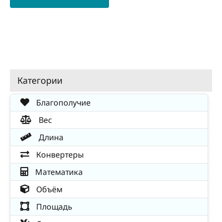
Категории
Благополучие
Вес
Длина
Конвертеры
Математика
Объём
Площадь