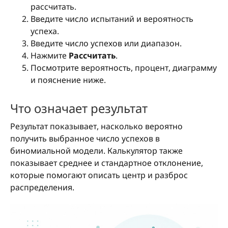
рассчитать.
Введите число испытаний и вероятность
успеха.
Введите число успехов или диапазон.
Нажмите
Рассчитать
.
Посмотрите вероятность, процент, диаграмму
и пояснение ниже.
Что означает результат
Результат показывает, насколько вероятно
получить выбранное число успехов в
биномиальной модели. Калькулятор также
показывает среднее и стандартное отклонение,
которые помогают описать центр и разброс
распределения.