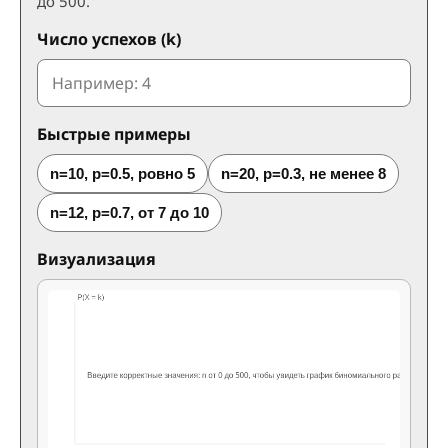
до 500.
Число успехов (k)
Быстрые примеры
n=10, p=0.5, ровно 5
n=20, p=0.3, не менее 8
n=12, p=0.7, от 7 до 10
Визуализация