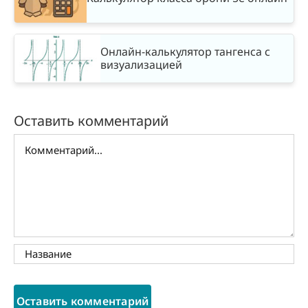
Онлайн-калькулятор тангенса с
визуализацией
Оставить комментарий
Комментарий