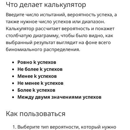
Что делает калькулятор
Введите число испытаний, вероятность успеха, а
также нужное число успехов или диапазон.
Калькулятор рассчитает вероятность и покажет
столбчатую диаграмму, чтобы было видно, как
выбранный результат выглядит на фоне всего
биномиального распределения.
Ровно k успехов
Не более k успехов
Менее k успехов
Не менее k успехов
Более k успехов
Между двумя значениями успехов
Как пользоваться
Выберите тип вероятности, который нужно