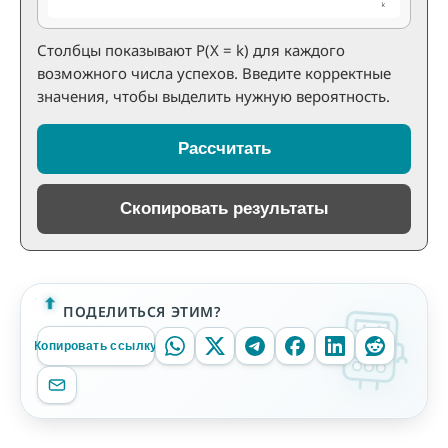
Столбцы показывают P(X = k) для каждого
возможного числа успехов. Введите корректные
значения, чтобы выделить нужную вероятность.
Рассчитать
Скопировать результаты
ПОДЕЛИТЬСЯ ЭТИМ?
Копировать ссылку