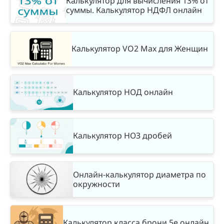
Калькулятор для вычисления 13% от
суммы. Калькулятор НДФЛ онлайн
Калькулятор VO2 Max для Женщин
Калькулятор НОД онлайн
Калькулятор НОЗ дробей
Онлайн-калькулятор диаметра по
окружности
Калькулятор класса брони 5e онлайн