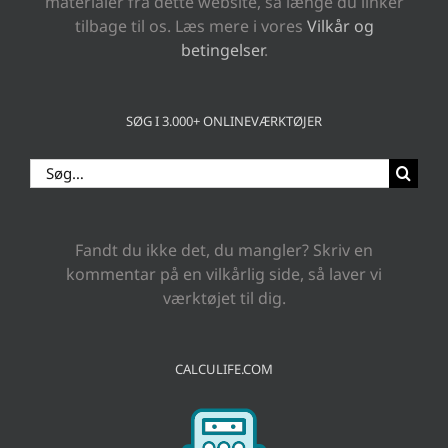
materialer fra dette website, så længe du linker
tilbage til os. Læs mere i vores
Vilkår og
betingelser
.
SØG I 3.000+ ONLINEVÆRKTØJER
Søg
efter:
Fandt du ikke det, du mangler? Skriv en
kommentar på en vilkårlig side, så laver vi
værktøjet til dig.
CALCULIFE.COM