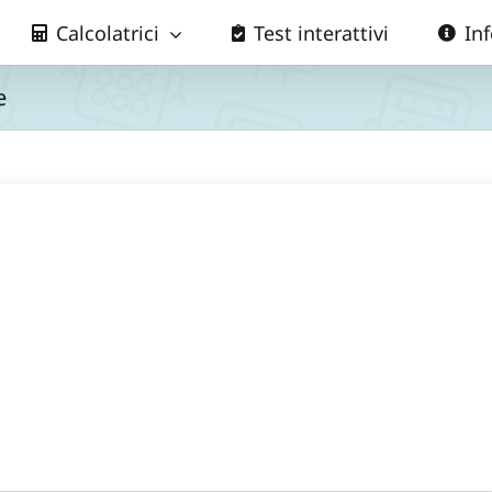
Calcolatrici
Test interattivi
In
e