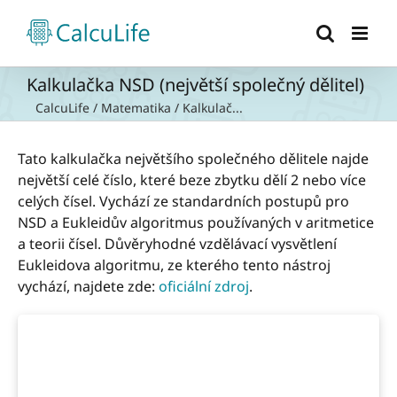
Přeskočit
na
obsah
Kalkulačka NSD (největší společný dělitel)
CalcuLife
/
Matematika
/
Kalkulač...
Tato kalkulačka největšího společného dělitele najde
největší celé číslo, které beze zbytku dělí 2 nebo více
celých čísel. Vychází ze standardních postupů pro
NSD a Eukleidův algoritmus používaných v aritmetice
a teorii čísel. Důvěryhodné vzdělávací vysvětlení
Eukleidova algoritmu, ze kterého tento nástroj
vychází, najdete zde:
oficiální zdroj
.