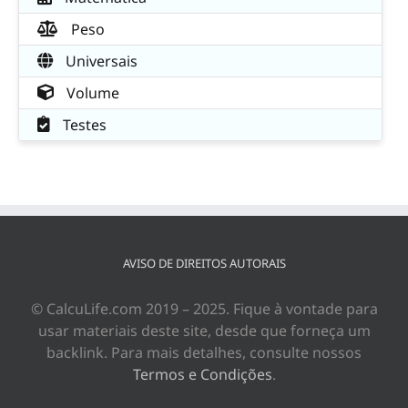
Peso
Universais
Volume
Testes
AVISO DE DIREITOS AUTORAIS
© CalcuLife.com 2019 – 2025. Fique à vontade para
usar materiais deste site, desde que forneça um
backlink. Para mais detalhes, consulte nossos
Termos e Condições
.