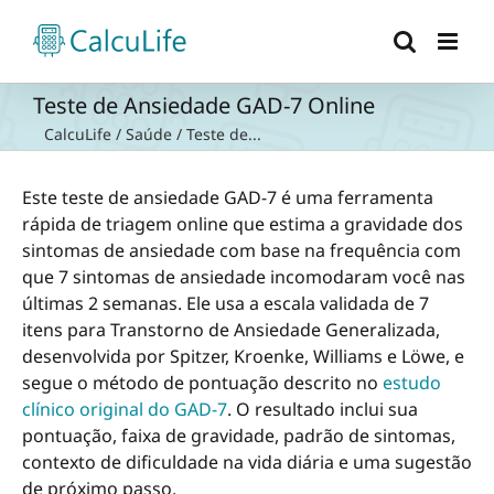
Ir
para
o
conteúdo
Teste de Ansiedade GAD-7 Online
CalcuLife
/
Saúde
/
Teste de...
Este teste de ansiedade GAD-7 é uma ferramenta
rápida de triagem online que estima a gravidade dos
sintomas de ansiedade com base na frequência com
que 7 sintomas de ansiedade incomodaram você nas
últimas 2 semanas. Ele usa a escala validada de 7
itens para Transtorno de Ansiedade Generalizada,
desenvolvida por Spitzer, Kroenke, Williams e Löwe, e
segue o método de pontuação descrito no
estudo
clínico original do GAD-7
. O resultado inclui sua
pontuação, faixa de gravidade, padrão de sintomas,
contexto de dificuldade na vida diária e uma sugestão
de próximo passo.