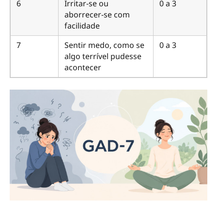
6
Irritar-se ou
0 a 3
aborrecer-se com
facilidade
7
Sentir medo, como se
0 a 3
algo terrível pudesse
acontecer