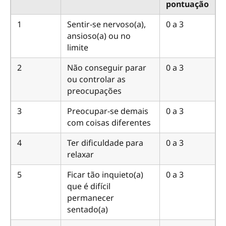
pontuação
1
Sentir-se nervoso(a),
0 a 3
ansioso(a) ou no
limite
2
Não conseguir parar
0 a 3
ou controlar as
preocupações
3
Preocupar-se demais
0 a 3
com coisas diferentes
4
Ter dificuldade para
0 a 3
relaxar
5
Ficar tão inquieto(a)
0 a 3
que é difícil
permanecer
sentado(a)