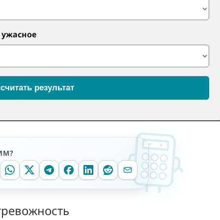
о ужасное
считать результат
ИМ?
 тревожность