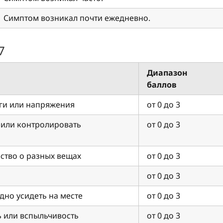
Симптом возникал почти ежедневно.
7
Диапазон
баллов
оги или напряжения
от 0 до 3
 или контролировать
от 0 до 3
ство о разных вещах
от 0 до 3
от 0 до 3
удно усидеть на месте
от 0 до 3
 или вспыльчивость
от 0 до 3