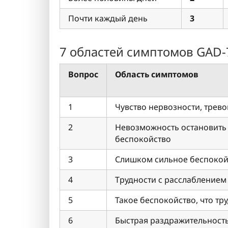
Почти каждый день
3
7 областей симптомов GAD-
Вопрос
Область симптомов
1
Чувство нервозности, трев
2
Невозможность остановить
беспокойство
3
Слишком сильное беспокой
4
Трудности с расслаблением
5
Такое беспокойство, что тр
6
Быстрая раздражительность