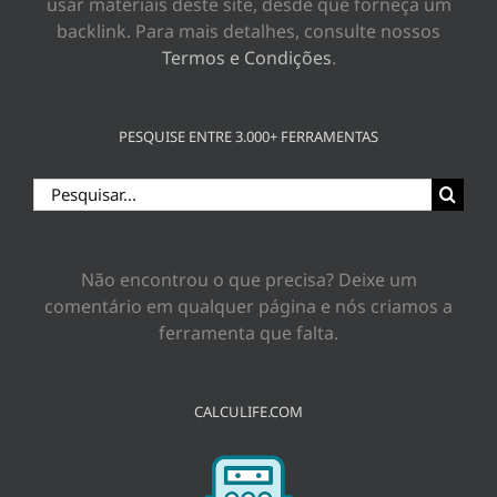
usar materiais deste site, desde que forneça um
backlink. Para mais detalhes, consulte nossos
Termos e Condições
.
PESQUISE ENTRE 3.000+ FERRAMENTAS
Buscar
resultados
para:
Não encontrou o que precisa? Deixe um
comentário em qualquer página e nós criamos a
ferramenta que falta.
CALCULIFE.COM