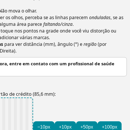
 Não mova o olhar.
 os olhos, perceba se as linhas parecem
onduladas
, se as
e alguma área parece
faltando/cinza
.
s toque nos pontos na grade onde você viu distorção ou
dicionar várias marcas.
as
para ver distância (mm), ângulo (°) e
região
(por
Direita).
iora, entre em contato com um profissional de saúde
rtão de crédito (85,6 mm):
−10px
+10px
+50px
+100px