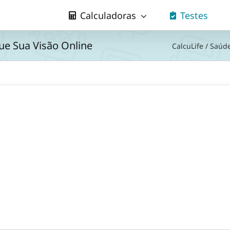
Calculadoras
Testes
que Sua Visão Online
CalcuLife
/
Saúd