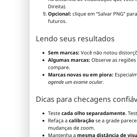
Direita).
Opcional:
clique em “Salvar PNG” par
futuros.
Lendo seus resultados
Sem marcas:
Você não notou distorçõ
Algumas marcas:
Observe as regiões e
compare.
Marcas novas ou em piora:
Especialm
agende um exame ocular
.
Dicas para checagens confiáv
Teste
cada olho separadamente
. Te
Refaça a
calibração
se a grade parec
mudanças de zoom.
Mantenha a
mesma distância de visu