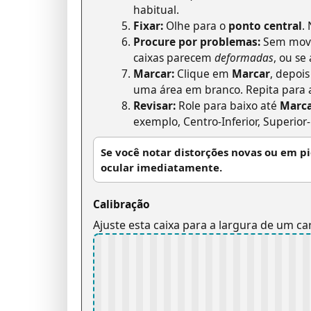
habitual.
Fixar:
Olhe para o
ponto central
.
Procure por problemas:
Sem mover
caixas parecem
deformadas
, ou s
Marcar:
Clique em
Marcar
, depoi
uma área em branco. Repita para a
Revisar:
Role para baixo até
Marc
exemplo, Centro-Inferior, Superior-
Se você notar distorções novas ou em p
ocular imediatamente.
Calibração
Ajuste esta caixa para a largura de um ca