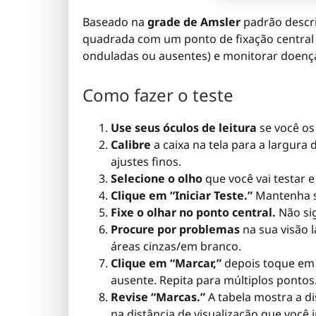
Baseado na
grade de Amsler
padrão descri
quadrada com um ponto de fixação central 
onduladas ou ausentes) e monitorar doenç
Como fazer o teste
Use seus óculos de leitura
se você os
Calibre
a caixa na tela para a largura
ajustes finos.
Selecione o olho
que você vai testar 
Clique em “Iniciar Teste.”
Mantenha su
Fixe o olhar no ponto central.
Não sig
Procure por problemas
na sua visão l
áreas cinzas/em branco.
Clique em “Marcar,”
depois toque em 
ausente. Repita para múltiplos pontos
Revise “Marcas.”
A tabela mostra a d
na distância de visualização que você i