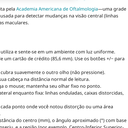
ta pela
Academia Americana de Oftalmologia
—uma grade
usada para detectar mudanças na visão central (linhas
as maculares.
 utiliza e sente-se em um ambiente com luz uniforme.
 de um cartão de crédito (85,6 mm). Use os botões +/− para
e cubra suavemente o outro olho (não pressione).
a cabeça na distância normal de leitura.
a o mouse; mantenha seu olhar fixo no ponto.
ateral enquanto fixa: linhas onduladas, caixas distorcidas,
cada ponto onde você notou distorção ou uma área
.
istância do centro (mm), o ângulo aproximado (°) com base
nseriu, e a região (por exemplo, Centro-Inferior, Superior-