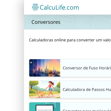
Ir
para
o
conteúdo
Conversores
Calculadoras online para converter um val
Conversor de Fuso Horári
Calculadora de Passos H
Converter para maiúscula 