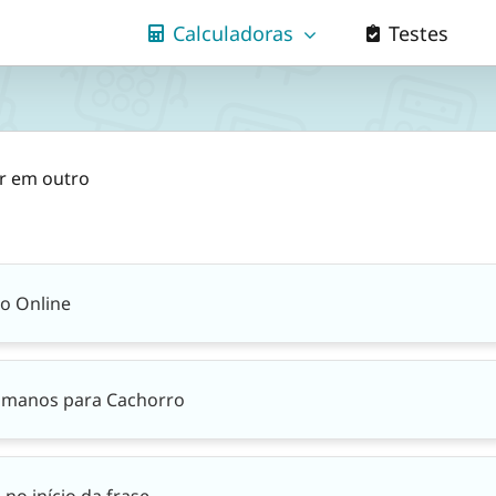
Calculadoras
Testes
or em outro
o Online
umanos para Cachorro
no início da frase