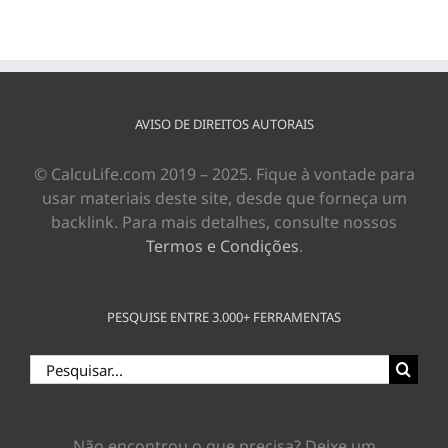
AVISO DE DIREITOS AUTORAIS
© CalcuLife.com 2019 – 2025. Fique à vontade para
usar materiais deste site, desde que forneça um
backlink. Para mais detalhes, consulte nossos
Termos e Condições
.
PESQUISE ENTRE 3.000+ FERRAMENTAS
Buscar
resultados
para:
Não encontrou o que precisa? Deixe um