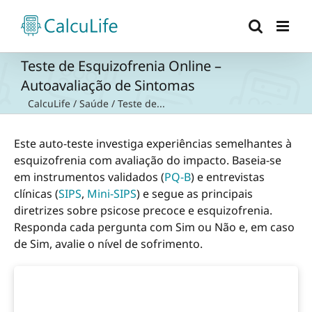
Ir
para
o
conteúdo
Teste de Esquizofrenia Online –
Autoavaliação de Sintomas
CalcuLife
/
Saúde
/
Teste de...
Este auto-teste investiga experiências semelhantes à
esquizofrenia com avaliação do impacto. Baseia-se
em instrumentos validados (
PQ-B
) e entrevistas
clínicas (
SIPS
,
Mini-SIPS
) e segue as principais
diretrizes sobre psicose precoce e esquizofrenia.
Responda cada pergunta com Sim ou Não e, em caso
de Sim, avalie o nível de sofrimento.