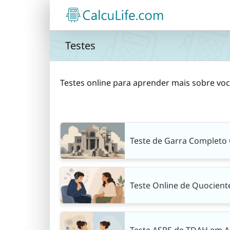
Ir
para
o
conteúdo
Testes
Testes online para aprender mais sobre vo
Teste de Garra Completo 
Teste Online de Quociente
Teste ASRS de TDAH em A