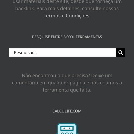
usar materiais deste site, desde que forneça um
backlink. Para mais detalhes, consulte nossos
Termos e Condições
.
PESQUISE ENTRE 3.000+ FERRAMENTAS
Buscar
resultados
para:
Não encontrou o que precisa? Deixe um
comentário em qualquer página e nós criamos a
ferramenta que falta.
CALCULIFE.COM