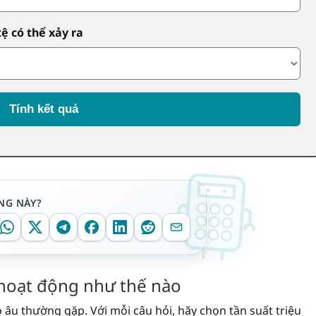
tệ có thể xảy ra
Tính kết quả
NG NÀY?
 hoạt động như thế nào
 âu thường gặp. Với mỗi câu hỏi, hãy chọn tần suất triệu