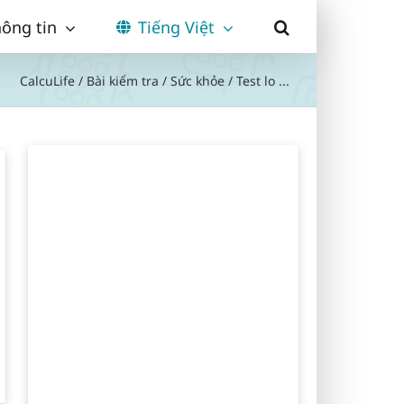
ông tin
Tiếng Việt
CalcuLife
/
Bài kiểm tra
/
Sức khỏe
/
Test lo ...