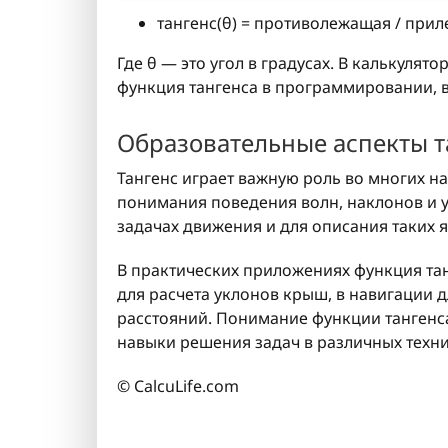
тангенс(θ) = противолежащая / при
Где θ — это угол в градусах. В калькулято
функция тангенса в программировании, в
Образовательные аспекты т
Тангенс играет важную роль во многих 
понимания поведения волн, наклонов и уг
задачах движения и для описания таких 
В практических приложениях функция танг
для расчета уклонов крыш, в навигации 
расстояний. Понимание функции тангенса
навыки решения задач в различных техни
© CalcuLife.com