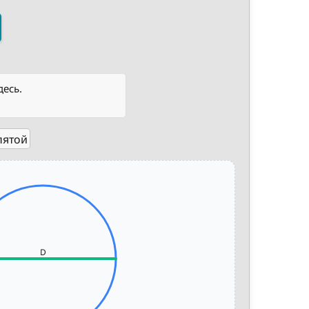
десь.
пятой
D