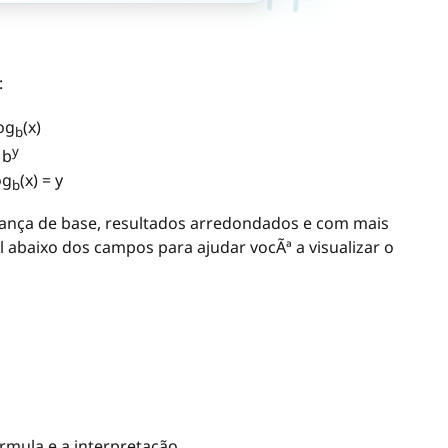
:
log
(x)
b
y
 b
og
(x) = y
b
ança de base, resultados arredondados e com mais
 abaixo dos campos para ajudar vocÃª a visualizar o
órmula e a interpretação.