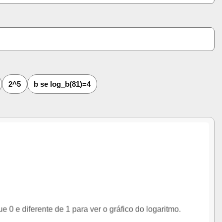
2^5
b se log_b(81)=4