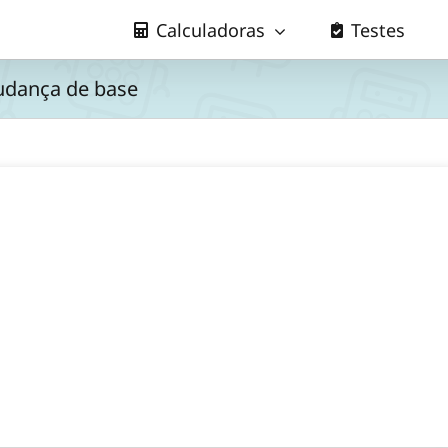
Calculadoras
Testes
udança de base