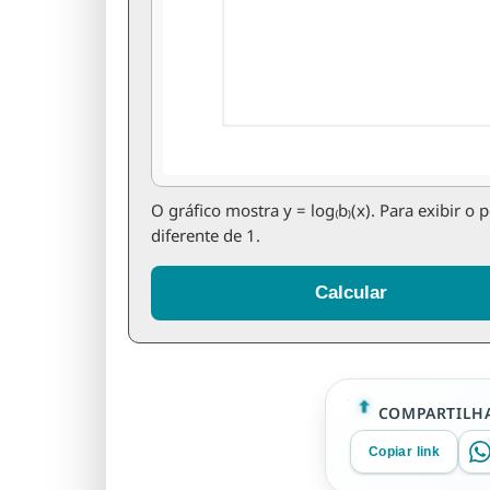
O gráfico mostra y = log₍b₎(x). Para exibir o
diferente de 1.
Calcular
COMPARTILHA
Copiar link