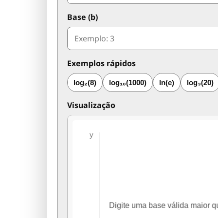
Base (b)
Exemplos rápidos
log₂(8)
log₁₀(1000)
ln(e)
log₃(20)
Visualização