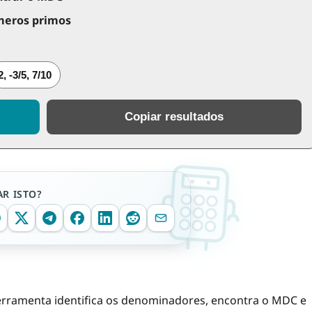
meros primos
2, -3/5, 7/10
Copiar resultados
R ISTO?
 ferramenta identifica os denominadores, encontra o MDC e