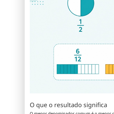
O que o resultado significa
O menor denominador comum é o menor de