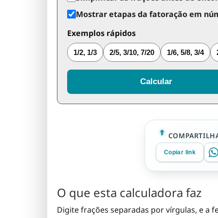
Mostrar etapas da fatoração em nú
Exemplos rápidos
1/2, 1/3
2/5, 3/10, 7/20
1/6, 5/8, 3/4
Calcular
COMPARTILHA
Copiar link
O que esta calculadora faz
Digite frações separadas por vírgulas, e a