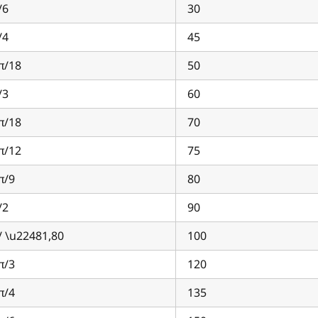
/6
30
/4
45
π/18
50
/3
60
π/18
70
π/12
75
π/9
80
/2
90
/ \u22481,80
100
π/3
120
π/4
135