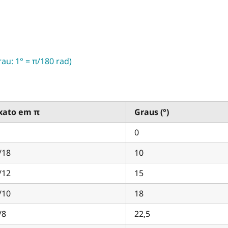
rau: 1° = π/180 rad)
xato em π
Graus (°)
0
/18
10
/12
15
/10
18
/8
22,5