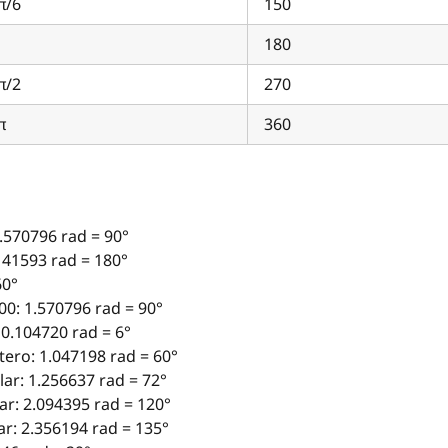
π/6
150
180
π/2
270
π
360
570796 rad = 90°
141593 rad = 180°
60°
00: 1.570796 rad = 90°
0.104720 rad = 6°
tero: 1.047198 rad = 60°
ar: 1.256637 rad = 72°
r: 2.094395 rad = 120°
r: 2.356194 rad = 135°