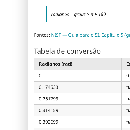
radianos = graus × π ÷ 180
Fontes:
NIST — Guia para o SI, Capítulo 5 (g
Tabela de conversão
Radianos (rad)
E
0
0
0.174533
π
0.261799
π
0.314159
π
0.392699
π