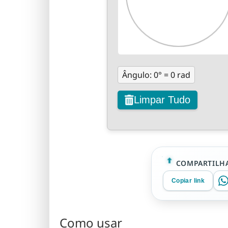
Ângulo:
0
° =
0
rad
Limpar Tudo
COMPARTILHA
Copiar link
Como usar