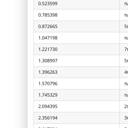
0.523599
π
0.785398
π
0.872665
5
1.047198
π
1.221730
7
1.308997
5
1.396263
4
1.570796
π
1.745329
π
2.094395
2
2.356194
3