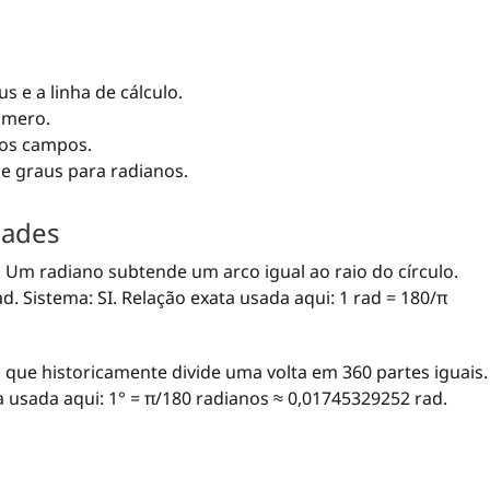
s e a linha de cálculo.
úmero.
 os campos.
de graus para radianos.
dades
 Um radiano subtende um arco igual ao raio do círculo.
d. Sistema: SI. Relação exata usada aqui: 1 rad = 180/π
que historicamente divide uma volta em 360 partes iguais.
ta usada aqui: 1° = π/180 radianos ≈ 0,01745329252 rad.