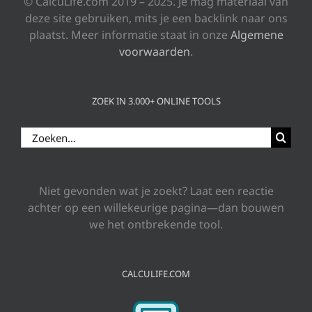
© CalcuLife.com 2019 – 2025. Je mag materiaal van
deze site gebruiken, mits je een backlink naar ons
plaatst. Meer informatie staat in onze
Algemene
voorwaarden
.
ZOEK IN 3.000+ ONLINE TOOLS
Zoeken
naar:
Niet gevonden wat je zoekt? Laat een reactie
achter op een willekeurige pagina—dan bouwen
we het ontbrekende tool.
CALCULIFE.COM