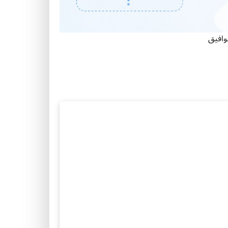
وافيق