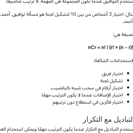
ستخدم التوافيق عندما تكون المجموعة هي المهمة، لا ترتيب عناصرها.
مثال: اختيار 3 أشخاص من بين 10 لتشكيل لجنة هو مس
أحمد.
لصيغة هي:
nCr = n! / (r! × (n – r)!
لاستخدامات الشائعة:
اختيار فريق
تشكيل لجنة
اختيار أرقام في سحب شبيه باليانصيب
اختيار الإضافات عندما لا يكون الترتيب مهمًا
اختيار فائزين في استطلاع دون ترتيبهم
لتباديل مع التكرار
ستخدم التباديل مع التكرار عندما يكون الترتيب مهمًا ويمكن استخدام الع