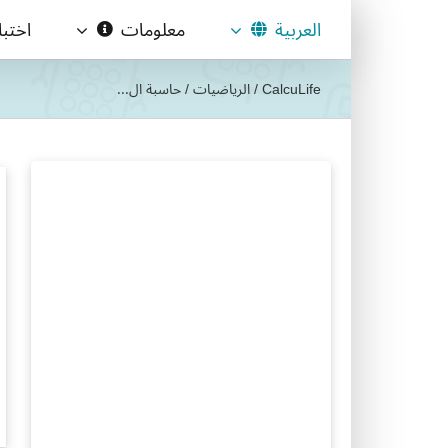
Ski
العربية
معلومات
اختب
t
conten
CalcuLife
/
الرياضيات
/
حاسبة ال...