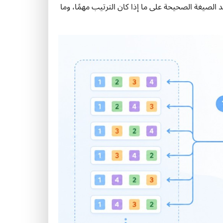
ن هناك 10 أشخاص واخترت 3 منهم، فإن n = 10 وr = 3. تعتمد الصيغة الصحيحة على ما إذا كان الترتيب مهمًا، وما