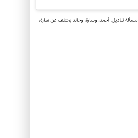
لمركز الأول والثاني والثالث من بين 10 أشخاص هو مسألة تباديل. أحمد، وسارة، وخالد يختلف عن سارة،