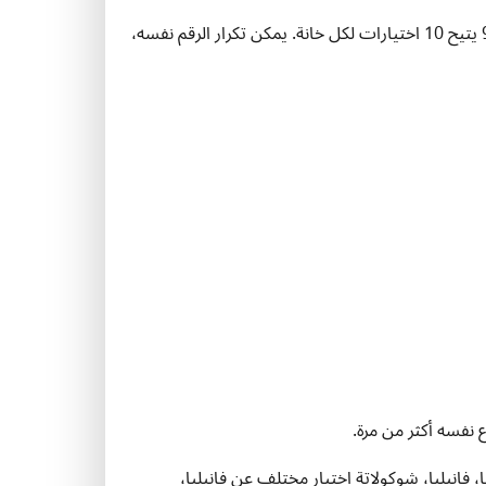
مثال: رمز تعريفي شخصي مكوّن من 4 خانات باستخدام الأرقام من 0 إلى 9 يتيح 10 اختيارات لكل خانة. يمكن تكرار الرقم نفسه،
ع نفسه أكثر من مرة.
 يسمح بالتكرار. فانيليا، فانيليا، شوكولاتة اختيار مختلف عن فانيليا،