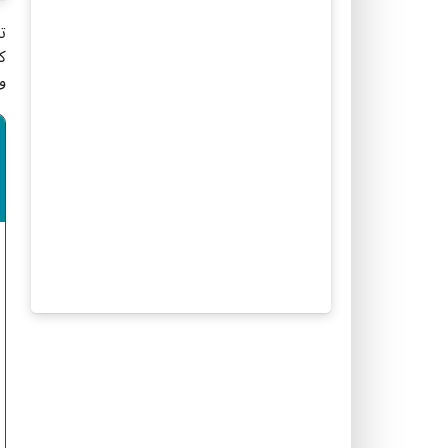
ت
ك
و