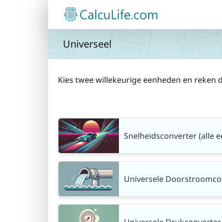
Ga
naar
inhoud
Universeel
Kies twee willekeurige eenheden en reken 
Snelheidsconverter (alle 
Universele Doorstroomcon
Universele Drukconverter