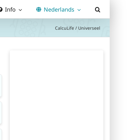
Info
Nederlands
CalcuLife
/
Universeel