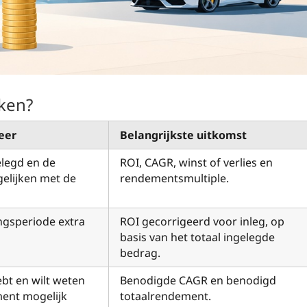
ken?
eer
Belangrijkste uitkomst
elegd en de
ROI, CAGR, winst of verlies en
gelijken met de
rendementsmultiple.
ingsperiode extra
ROI gecorrigeerd voor inleg, op
basis van het totaal ingelegde
bedrag.
bt en wilt weten
Benodigde CAGR en benodigd
ment mogelijk
totaalrendement.