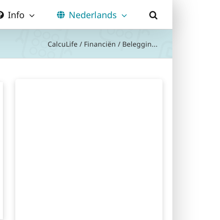
Info
Nederlands
CalcuLife
/
Financiën
/
Beleggin...