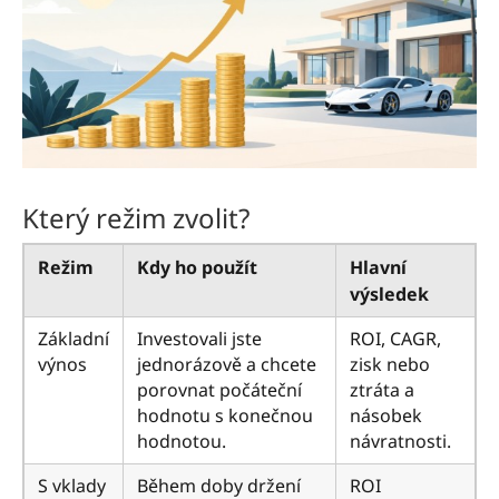
Který režim zvolit?
Režim
Kdy ho použít
Hlavní
výsledek
Základní
Investovali jste
ROI, CAGR,
výnos
jednorázově a chcete
zisk nebo
porovnat počáteční
ztráta a
hodnotu s konečnou
násobek
hodnotou.
návratnosti.
S vklady
Během doby držení
ROI