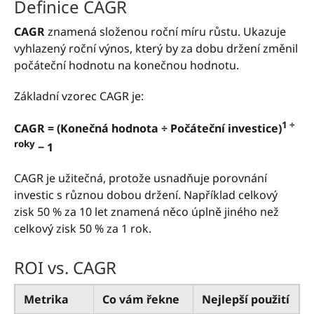
Definice CAGR
CAGR
znamená složenou roční míru růstu. Ukazuje
vyhlazený roční výnos, který by za dobu držení změnil
počáteční hodnotu na konečnou hodnotu.
Základní vzorec CAGR je:
1 ÷
CAGR = (Konečná hodnota ÷ Počáteční investice)
roky
− 1
CAGR je užitečná, protože usnadňuje porovnání
investic s různou dobou držení. Například celkový
zisk 50 % za 10 let znamená něco úplně jiného než
celkový zisk 50 % za 1 rok.
ROI vs. CAGR
Metrika
Co vám řekne
Nejlepší použití