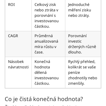
ROI
Celkový zisk
Jednoduché
nebo ztráta v
měření zisku
porovnání s
nebo ztráty.
investovanou
částkou.
CAGR
Průměrná
Porovnání
anualizovaná
investic
míra růstu v
držených různě
čase.
dlouho.
Násobek
Konečná
Rychlý přehled,
návratnosti
hodnota
kolikrát se vaše
dělená
peníze
investovanou
zhodnotily nebo
částkou.
zmenšily.
Co je čistá konečná hodnota?