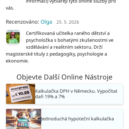
informací) vytvářejí tyto online služby pro
vás.
Recenzováno:
Olga
25. 5. 2026
Certifikovaná učitelka raného dětství a
psycholožka s bohatými zkušenostmi ve
vzdělávání a realitním sektoru. Drží
magisterské tituly z pedagogiky, psychologie a
ekonomie.
Objevte Další Online Nástroje
Kalkulačka DPH v Německu. Vypočítat
daň 19% a 7%
Jednoduchá hypoteční kalkulačka