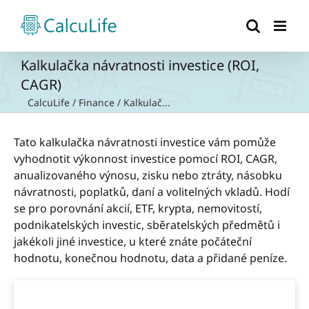
Přeskočit
na
obsah
Kalkulačka návratnosti investice (ROI,
CAGR)
CalcuLife
/
Finance
/
Kalkulač...
Tato kalkulačka návratnosti investice vám pomůže
vyhodnotit výkonnost investice pomocí ROI, CAGR,
anualizovaného výnosu, zisku nebo ztráty, násobku
návratnosti, poplatků, daní a volitelných vkladů. Hodí
se pro porovnání akcií, ETF, krypta, nemovitostí,
podnikatelských investic, sběratelských předmětů i
jakékoli jiné investice, u které znáte počáteční
hodnotu, konečnou hodnotu, data a přidané peníze.