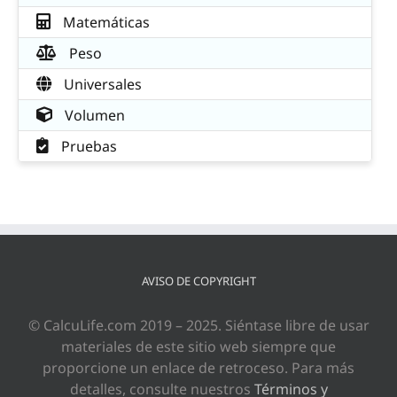
Matemáticas
Peso
Universales
Volumen
Pruebas
AVISO DE COPYRIGHT
© CalcuLife.com 2019 – 2025. Siéntase libre de usar
materiales de este sitio web siempre que
proporcione un enlace de retroceso. Para más
detalles, consulte nuestros
Términos y