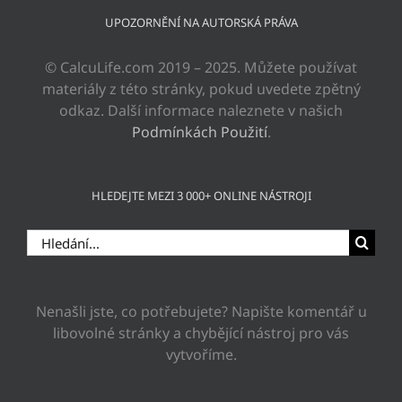
UPOZORNĚNÍ NA AUTORSKÁ PRÁVA
© CalcuLife.com 2019 – 2025. Můžete používat
materiály z této stránky, pokud uvedete zpětný
odkaz. Další informace naleznete v našich
Podmínkách Použití
.
HLEDEJTE MEZI 3 000+ ONLINE NÁSTROJI
Hledat:
Nenašli jste, co potřebujete? Napište komentář u
libovolné stránky a chybějící nástroj pro vás
vytvoříme.