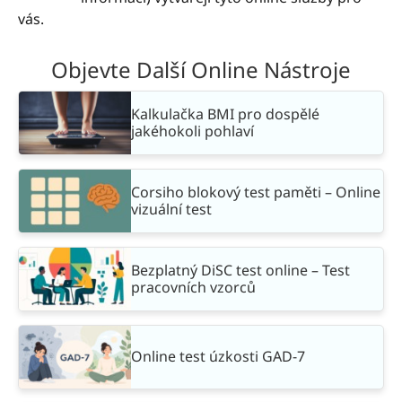
vás.
Objevte Další Online Nástroje
Kalkulačka BMI pro dospělé
jakéhokoli pohlaví
Corsiho blokový test paměti – Online
vizuální test
Bezplatný DiSC test online – Test
pracovních vzorců
Online test úzkosti GAD-7