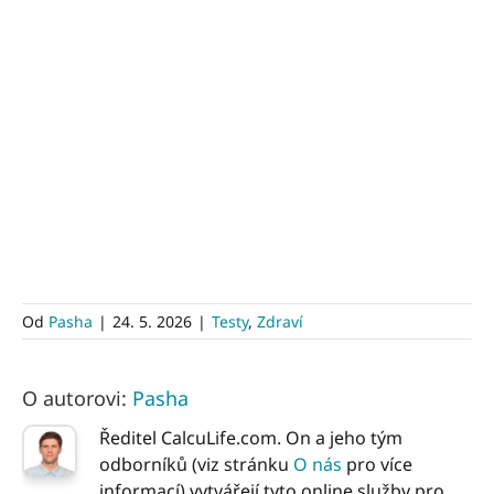
Od
Pasha
|
24. 5. 2026
|
Testy
,
Zdraví
O autorovi:
Pasha
Ředitel CalcuLife.com. On a jeho tým
odborníků (viz stránku
O nás
pro více
informací) vytvářejí tyto online služby pro