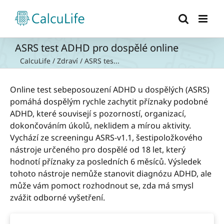
Přeskočit
na
obsah
ASRS test ADHD pro dospělé online
CalcuLife
/
Zdraví
/
ASRS tes...
Online test sebeposouzení ADHD u dospělých (ASRS)
pomáhá dospělým rychle zachytit příznaky podobné
ADHD, které souvisejí s pozorností, organizací,
dokončováním úkolů, neklidem a mírou aktivity.
Vychází ze screeningu ASRS-v1.1, šestipoložkového
nástroje určeného pro dospělé od 18 let, který
hodnotí příznaky za posledních 6 měsíců. Výsledek
tohoto nástroje nemůže stanovit diagnózu ADHD, ale
může vám pomoct rozhodnout se, zda má smysl
zvážit odborné vyšetření.