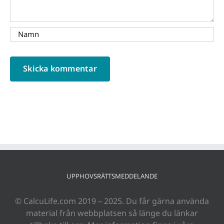
UPPHOVSRÄTTSMEDDELANDE
© CalcuLife.com 2019 – 2025. Du får gärna använda
material från webbplatsen så länge du länkar