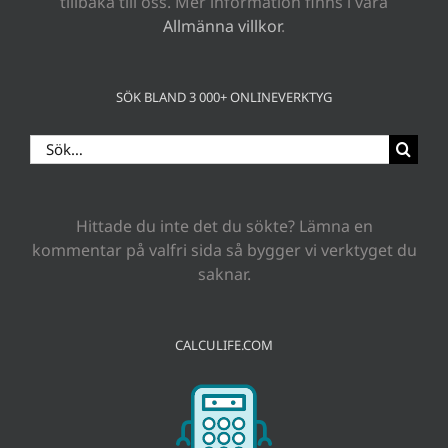
tillbaka till oss. Mer information finns i våra
Allmänna villkor
.
SÖK BLAND 3 000+ ONLINEVERKTYG
Sök
efter:
Hittade du inte det du sökte? Lämna en
kommentar på valfri sida så bygger vi verktyget du
saknar.
CALCULIFE.COM