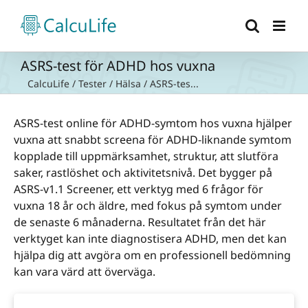
Fortsätt
till
innehållet
ASRS-test för ADHD hos vuxna
CalcuLife
/
Tester
/
Hälsa
/
ASRS-tes...
ASRS-test online för ADHD-symtom hos vuxna hjälper
vuxna att snabbt screena för ADHD-liknande symtom
kopplade till uppmärksamhet, struktur, att slutföra
saker, rastlöshet och aktivitetsnivå. Det bygger på
ASRS-v1.1 Screener, ett verktyg med 6 frågor för
vuxna 18 år och äldre, med fokus på symtom under
de senaste 6 månaderna. Resultatet från det här
verktyget kan inte diagnostisera ADHD, men det kan
hjälpa dig att avgöra om en professionell bedömning
kan vara värd att överväga.