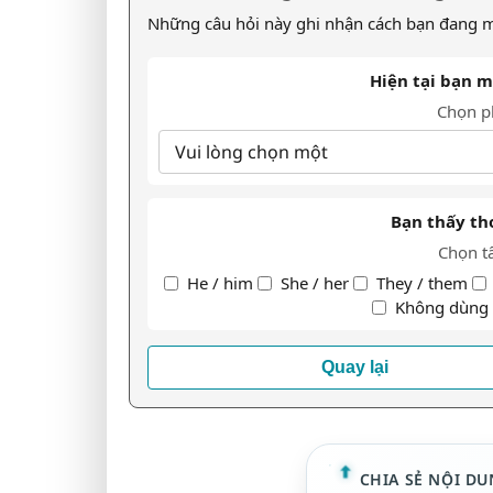
Những câu hỏi này ghi nhận cách bạn đang mô
Hiện tại bạn m
Chọn p
Bạn thấy th
Chọn t
He / him
She / her
They / them
Không dùng đ
Quay lại
CHIA SẺ NỘI DU