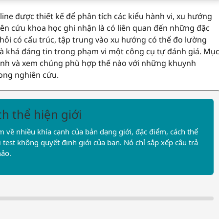
nline được thiết kế để phân tích các kiểu hành vi, xu hướng
iên cứu khoa học ghi nhận là có liên quan đến những đặc
hỏi có cấu trúc, tập trung vào xu hướng có thể đo lường
 và khá đáng tin trong phạm vi một công cụ tự đánh giá. Mụ
 mình và xem chúng phù hợp thế nào với những khuynh
ong nghiên cứu.
ch thể hiện giới
 về nhiều khía cạnh của bản dạng giới, đặc điểm, cách thể
i test không quyết định giới của bạn. Nó chỉ sắp xếp câu trả
hảo.