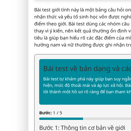
Bài test giới tính này là một bảng câu hỏi o
nhận thức và yếu tố sinh học vốn được ngh
điểm theo giới. Bài test dùng các nhóm câu 
thay vì ý kiến, nên kết quả thường ổn định
tiêu là giúp bạn hiểu rõ các đặc điểm của
hướng nam và nữ thường được ghi nhận tr
Bài test về bản dạng và cá
Bài test tự khám phá này giúp bạn suy ngẫm
hiện, mức độ thoải mái và áp lực xã hội. Bà
lời thành một hồ sơ rõ ràng để bạn tham k
Bước:
1 / 5
Bước 1: Thông tin cơ bản về giới