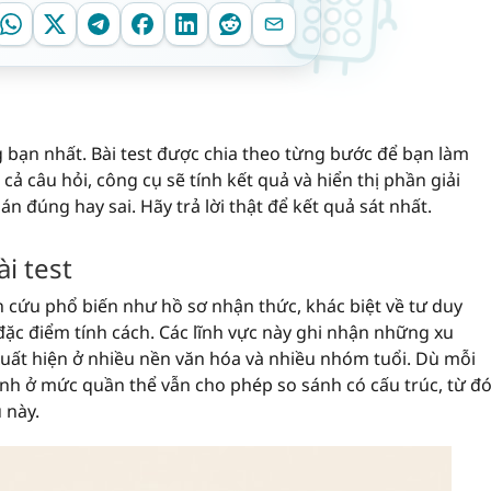
 bạn nhất. Bài test được chia theo từng bước để bạn làm
 cả câu hỏi, công cụ sẽ tính kết quả và hiển thị phần giải
n đúng hay sai. Hãy trả lời thật để kết quả sát nhất.
i test
 cứu phổ biến như hồ sơ nhận thức, khác biệt về tư duy
đặc điểm tính cách. Các lĩnh vực này ghi nhận những xu
ất hiện ở nhiều nền văn hóa và nhiều nhóm tuổi. Dù mỗi
ình ở mức quần thể vẫn cho phép so sánh có cấu trúc, từ đ
 này.