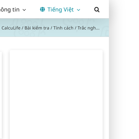
ông tin
Tiếng Việt
CalcuLife
/
Bài kiểm tra
/
Tính cách
/
Trắc ngh...