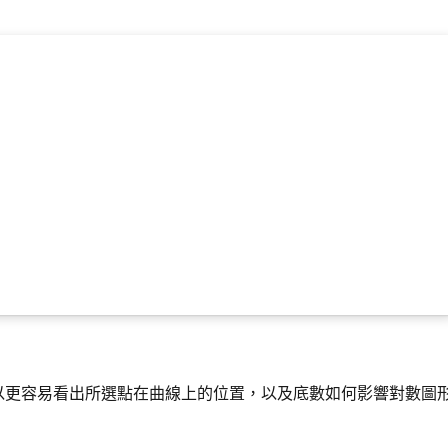
你可以更容易看出所選點在曲線上的位置，以及底數如何影響對數圖