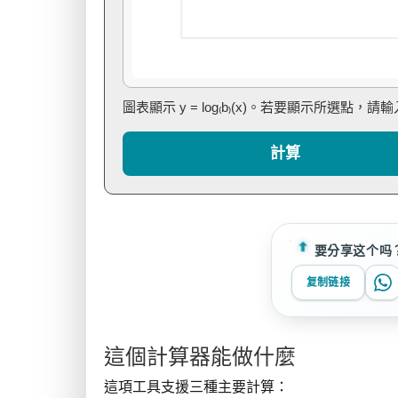
圖表顯示 y = log₍b₎(x)。若要顯示所選點，請輸
計算
要分享这个吗
复制链接
這個計算器能做什麼
這項工具支援三種主要計算：