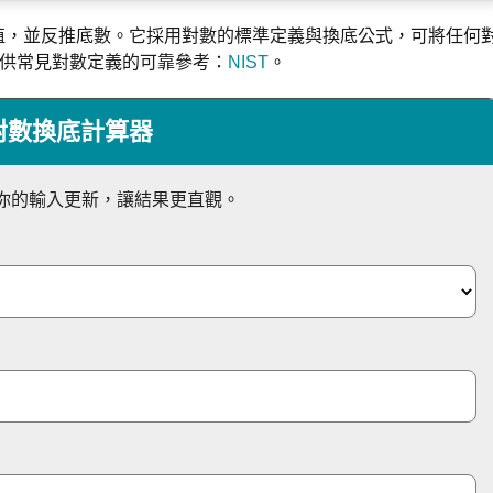
值，並反推底數。它採用對數的標準定義與換底公式，可將任何
dbook 提供常見對數定義的可靠參考：
NIST
。
對數換底計算器
你的輸入更新，讓結果更直觀。