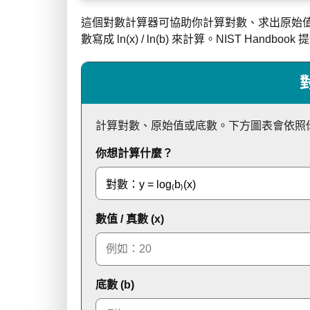
這個對數計算器可協助你計算對數、求出原始
數寫成 ln(x) / ln(b) 來計算。NIST Han
計算對數、原始值或底數。下方圖表會依照
你想計算什麼？
數值 / 真數 (x)
底數 (b)