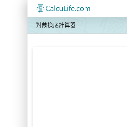
Skip
to
content
對數換底計算器