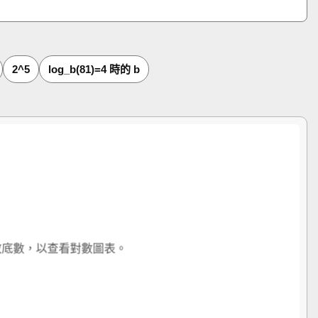
2^5
log_b(81)=4 時的 b