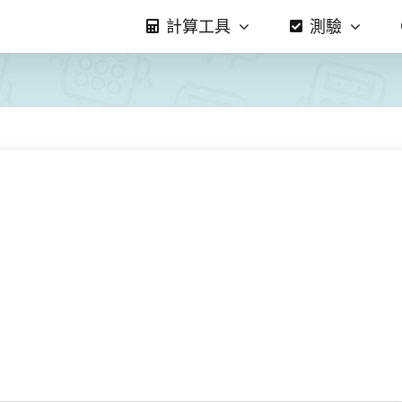
計算工具
測驗