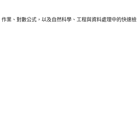
、作業、對數公式，以及自然科學、工程與資料處理中的快速檢