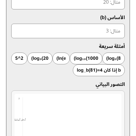
الأساس (b)
أمثلة سريعة
2^5
log₃(20)
ln(e)
log₁₀(1000)
log₂(8)
b إذا كان log_b(81)=4
التصور البياني