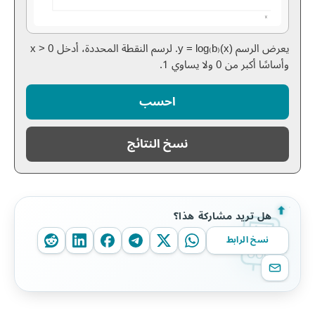
يعرض الرسم y = log₍b₎(x). لرسم النقطة المحددة، أدخل x > 0
وأساسًا أكبر من 0 ولا يساوي 1.
احسب
نسخ النتائج
هل تريد مشاركة هذا؟
نسخ الرابط