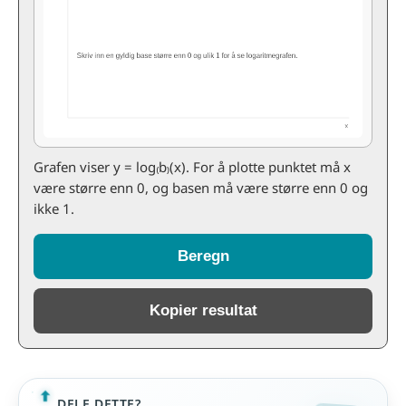
Grafen viser y = log₍b₎(x). For å plotte punktet må x
være større enn 0, og basen må være større enn 0 og
ikke 1.
Beregn
Kopier resultat
DELE DETTE?