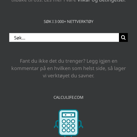
SØK I 3 000+ NETTVERKTØY
Search
for:
Fant du ikke det du trenger? Legg igjen en
kommentar på en hvilken som helst side, så lager
vi verktøyet du savner.
CALCULIFE.COM