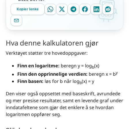
Kopier lenke
Hva denne kalkulatoren gjør
Verktøyet støtter tre hovedoppgaver:
Finn en logaritme:
beregn y = log
(x)
b
y
Finn den opprinnelige verdien:
beregn x = b
Finn basen:
løs for b når log
(x) = y
b
Den viser også oppsettet med baseskrift, avrundede
og mer presise resultater, samt en levende graf under
inndatafeltene som gjør det enklere å se hvordan
logaritmen oppfører seg.