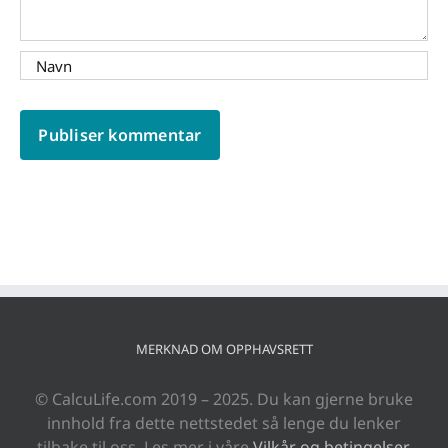
MERKNAD OM OPPHAVSRETT
© CalcuLife.com 2019 – 2025. Du kan gjerne bruke
innhold fra dette nettstedet så lenge du lenker
tilbake til oss. Les mer i våre
Vilkår og betingelser
.