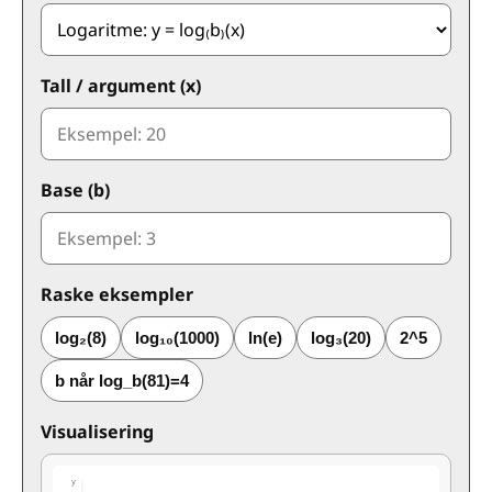
Tall / argument (x)
Base (b)
Raske eksempler
log₂(8)
log₁₀(1000)
ln(e)
log₃(20)
2^5
b når log_b(81)=4
Visualisering