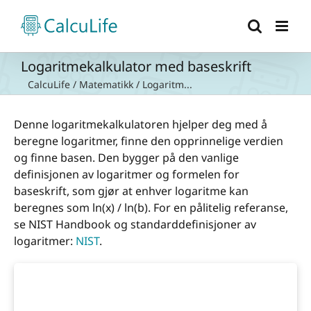
Skip
to
content
Logaritmekalkulator med baseskrift
CalcuLife
/
Matematikk
/
Logaritm...
Denne logaritmekalkulatoren hjelper deg med å
beregne logaritmer, finne den opprinnelige verdien
og finne basen. Den bygger på den vanlige
definisjonen av logaritmer og formelen for
baseskrift, som gjør at enhver logaritme kan
beregnes som ln(x) / ln(b). For en pålitelig referanse,
se NIST Handbook og standarddefinisjoner av
logaritmer:
NIST
.