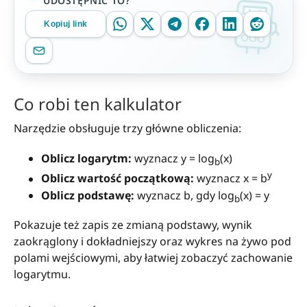
UDOSTĘPNIĆ TO?
Kopiuj link
Co robi ten kalkulator
Narzędzie obsługuje trzy główne obliczenia:
Oblicz logarytm:
wyznacz y = log
(x)
b
y
Oblicz wartość początkową:
wyznacz x = b
Oblicz podstawę:
wyznacz b, gdy log
(x) = y
b
Pokazuje też zapis ze zmianą podstawy, wynik
zaokrąglony i dokładniejszy oraz wykres na żywo pod
polami wejściowymi, aby łatwiej zobaczyć zachowanie
logarytmu.