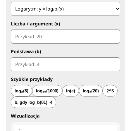
Liczba / argument (x)
Podstawa (b)
Szybkie przykłady
log₂(8)
log₁₀(1000)
ln(e)
log₃(20)
2^5
b, gdy log_b(81)=4
Wizualizacja