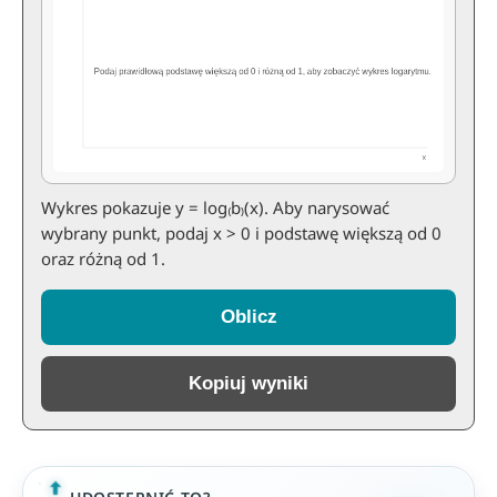
Wykres pokazuje y = log₍b₎(x). Aby narysować
wybrany punkt, podaj x > 0 i podstawę większą od 0
oraz różną od 1.
Oblicz
Kopiuj wyniki