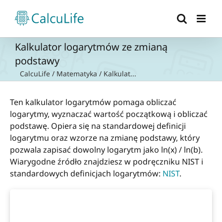
Przejdź
do
zawartości
Kalkulator logarytmów ze zmianą
podstawy
CalcuLife
/
Matematyka
/
Kalkulat...
Ten kalkulator logarytmów pomaga obliczać
logarytmy, wyznaczać wartość początkową i obliczać
podstawę. Opiera się na standardowej definicji
logarytmu oraz wzorze na zmianę podstawy, który
pozwala zapisać dowolny logarytm jako ln(x) / ln(b).
Wiarygodne źródło znajdziesz w podręczniku NIST i
standardowych definicjach logarytmów:
NIST
.