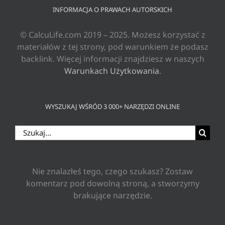
INFORMACJA O PRAWACH AUTORSKICH
© CalcuLife.com 2019 – 2025. Możesz korzystać z
materiałów z tej strony, pod warunkiem że podasz
backlink. Więcej informacji znajdziesz w naszych
Warunkach Użytkowania
.
WYSZUKAJ WŚRÓD 3 000+ NARZĘDZI ONLINE
Szukaj
Nie znalazłeś tego, czego szukasz? Zostaw
komentarz pod dowolną stroną, a stworzymy
brakujące narzędzie.