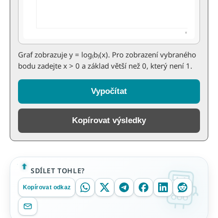
Graf zobrazuje y = log₍b₎(x). Pro zobrazení vybraného
bodu zadejte x > 0 a základ větší než 0, který není 1.
Vypočítat
Kopírovat výsledky
SDÍLET TOHLE?
Kopírovat odkaz