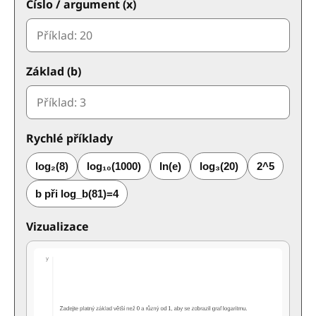
Číslo / argument (x)
Základ (b)
Rychlé příklady
log₂(8)
log₁₀(1000)
ln(e)
log₃(20)
2^5
b při log_b(81)=4
Vizualizace