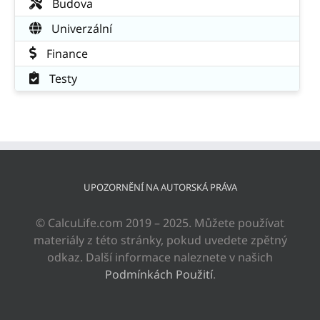
Budova
Univerzální
Finance
Testy
UPOZORNĚNÍ NA AUTORSKÁ PRÁVA
© CalcuLife.com 2019 – 2025. Můžete používat
materiály z této stránky, pokud uvedete zpětný
odkaz. Další informace naleznete v našich
Podmínkách Použití
.