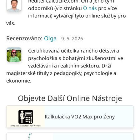
Ředitel CalcuLife.com. On a jeho tým
odborníků (viz stránku
O nás
pro více
informací) vytvářejí tyto online služby pro
vás.
Recenzováno:
Olga
9. 5. 2026
Certifikovaná učitelka raného dětství a
psycholožka s bohatými zkušenostmi ve
vzdělávání a realitním sektoru. Drží
magisterské tituly z pedagogiky, psychologie a
ekonomie.
Objevte Další Online Nástroje
Kalkulačka VO2 Max pro Ženy