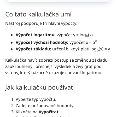
Co tato kalkulačka umí
Nástroj podporuje tři hlavní výpočty:
Výpočet logaritmu:
výpočet y = log
(x)
b
y
Výpočet výchozí hodnoty:
výpočet x = b
Výpočet základu:
určení b, když platí log
(x) = y
b
Kalkulačka navíc zobrazí postup se změnou základu,
zaokrouhlený i přesnější výsledek a živý graf pod
vstupy, který názorně ukazuje chování logaritmu.
Jak kalkulačku používat
Vyberte typ výpočtu.
Zadejte požadované hodnoty.
Klikněte na
Vypočítat
.