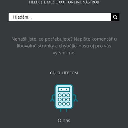
HLEDEJTE MEZI 3 000+ ONLINE NÁSTROJI
Hledat:
Nenašli jste, co potřebujete? Napište komentář u
libovolné stránky a chybějící nástroj pro vás
vytvoříme.
CALCULIFE.COM
O nás