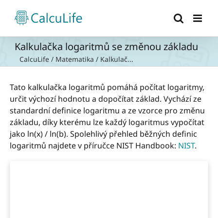
Přeskočit
na
obsah
Kalkulačka logaritmů se změnou základu
CalcuLife
/
Matematika
/
Kalkulač...
Tato kalkulačka logaritmů pomáhá počítat logaritmy,
určit výchozí hodnotu a dopočítat základ. Vychází ze
standardní definice logaritmu a ze vzorce pro změnu
základu, díky kterému lze každý logaritmus vypočítat
jako ln(x) / ln(b). Spolehlivý přehled běžných definic
logaritmů najdete v příručce NIST Handbook:
NIST
.