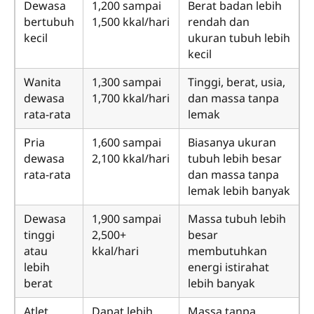
Dewasa
1,200 sampai
Berat badan lebih
bertubuh
1,500 kkal/hari
rendah dan
kecil
ukuran tubuh lebih
kecil
Wanita
1,300 sampai
Tinggi, berat, usia,
dewasa
1,700 kkal/hari
dan massa tanpa
rata-rata
lemak
Pria
1,600 sampai
Biasanya ukuran
dewasa
2,100 kkal/hari
tubuh lebih besar
rata-rata
dan massa tanpa
lemak lebih banyak
Dewasa
1,900 sampai
Massa tubuh lebih
tinggi
2,500+
besar
atau
kkal/hari
membutuhkan
lebih
energi istirahat
berat
lebih banyak
Atlet
Dapat lebih
Massa tanpa