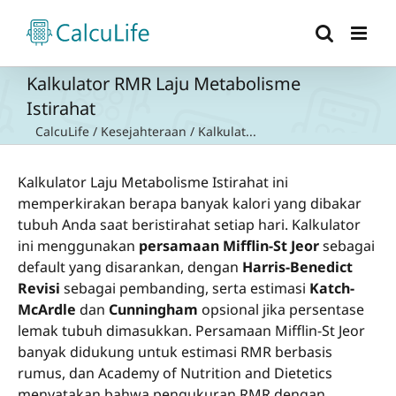
Skip
to
content
Kalkulator RMR Laju Metabolisme
Istirahat
CalcuLife
/
Kesejahteraan
/
Kalkulat...
Kalkulator Laju Metabolisme Istirahat ini
memperkirakan berapa banyak kalori yang dibakar
tubuh Anda saat beristirahat setiap hari. Kalkulator
ini menggunakan
persamaan Mifflin-St Jeor
sebagai
default yang disarankan, dengan
Harris-Benedict
Revisi
sebagai pembanding, serta estimasi
Katch-
McArdle
dan
Cunningham
opsional jika persentase
lemak tubuh dimasukkan. Persamaan Mifflin-St Jeor
banyak didukung untuk estimasi RMR berbasis
rumus, dan Academy of Nutrition and Dietetics
menyatakan bahwa pengukuran RMR dengan