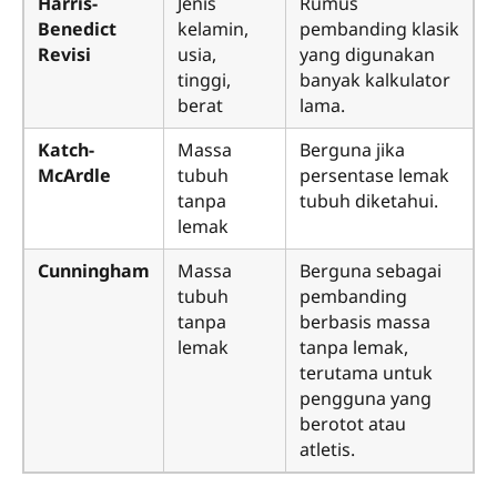
Harris-
Jenis
Rumus
Benedict
kelamin,
pembanding klasik
Revisi
usia,
yang digunakan
tinggi,
banyak kalkulator
berat
lama.
Katch-
Massa
Berguna jika
McArdle
tubuh
persentase lemak
tanpa
tubuh diketahui.
lemak
Cunningham
Massa
Berguna sebagai
tubuh
pembanding
tanpa
berbasis massa
lemak
tanpa lemak,
terutama untuk
pengguna yang
berotot atau
atletis.