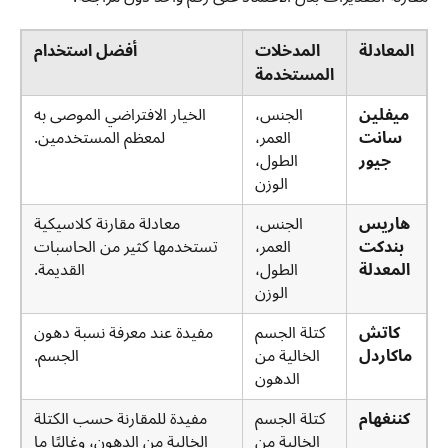
المعادلة
المدخلات
أفضل استخدام
المستخدمة
ميفلين
الجنس،
الخيار الافتراضي الموصى به
سانت
العمر،
لمعظم المستخدمين.
جيور
الطول،
الوزن
هاريس
الجنس،
معادلة مقارنة كلاسيكية
بندكت
العمر،
تستخدمها كثير من الحاسبات
المعدلة
الطول،
القديمة.
الوزن
كاتش
كتلة الجسم
مفيدة عند معرفة نسبة دهون
ماكاردل
الخالية من
الجسم.
الدهون
كننغهام
كتلة الجسم
مفيدة للمقارنة حسب الكتلة
الخالية من
الخالية من الدهون، وغالبًا ما