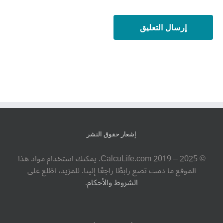
إشعار حقوق النشر
© ‎CalcuLife.com‎ 2019 – 2025. يمكنك استخدام مواد هذا
الموقع ما دمت تضع رابطًا راجعًا إلينا. للمزيد، اطّلع على
الشروط والأحكام
.