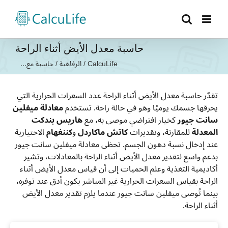
Ski
t
conten
حاسبة معدل الأيض أثناء الراحة
CalcuLife
/
الرفاهية
/
حاسبة مع...
تقدّر حاسبة معدل الأيض أثناء الراحة عدد السعرات الحرارية التي
يحرقها جسمك يوميًا وهو في حالة راحة. تستخدم
معادلة ميفلين
سانت جيور
كخيار افتراضي موصى به، مع
هاريس بندكت
المعدلة
للمقارنة، وتقديرات
كاتش ماكاردل
و
كننغهام
الاختيارية
عند إدخال نسبة دهون الجسم. تحظى معادلة ميفلين سانت جيور
بدعم واسع لتقدير معدل الأيض أثناء الراحة بالمعادلات، وتشير
أكاديمية التغذية وعلم الحميات إلى أن قياس معدل الأيض أثناء
الراحة بقياس السعرات الحرارية غير المباشر يكون أدق عند توفره،
بينما تُوصى ميفلين سانت جيور عندما يلزم تقدير معدل الأيض
أثناء الراحة.