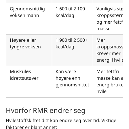
Gjennomsnittlig
1 600 til 2 100
Vanligvis størr
voksen mann
kcal/dag
kroppsstørrel
og mer fettfri
masse
Høyere eller
1 900 til 2 500+
Mer
tyngre voksen
kcal/dag
kroppsmasse
krever mer
energi i hvile
Muskuløs
Kan være
Mer fettfri
idrettsutøver
høyere enn
masse kan øke
gjennomsnittet
energibruken i
hvile
Hvorfor RMR endrer seg
Hvilestoffskiftet ditt kan endre seg over tid. Viktige
faktorer er blant annet: