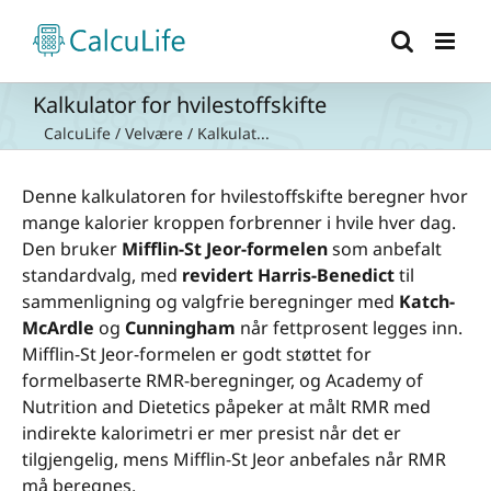
Skip
to
content
Kalkulator for hvilestoffskifte
CalcuLife
/
Velvære
/
Kalkulat...
Denne kalkulatoren for hvilestoffskifte beregner hvor
mange kalorier kroppen forbrenner i hvile hver dag.
Den bruker
Mifflin-St Jeor-formelen
som anbefalt
standardvalg, med
revidert Harris-Benedict
til
sammenligning og valgfrie beregninger med
Katch-
McArdle
og
Cunningham
når fettprosent legges inn.
Mifflin-St Jeor-formelen er godt støttet for
formelbaserte RMR-beregninger, og Academy of
Nutrition and Dietetics påpeker at målt RMR med
indirekte kalorimetri er mer presist når det er
tilgjengelig, mens Mifflin-St Jeor anbefales når RMR
må beregnes.