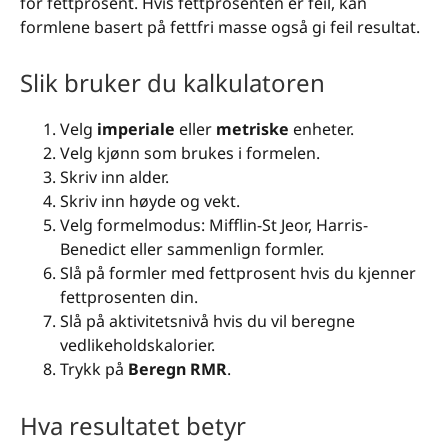
for fettprosent. Hvis fettprosenten er feil, kan
formlene basert på fettfri masse også gi feil resultat.
Slik bruker du kalkulatoren
Velg
imperiale
eller
metriske
enheter.
Velg kjønn som brukes i formelen.
Skriv inn alder.
Skriv inn høyde og vekt.
Velg formelmodus: Mifflin-St Jeor, Harris-
Benedict eller sammenlign formler.
Slå på formler med fettprosent hvis du kjenner
fettprosenten din.
Slå på aktivitetsnivå hvis du vil beregne
vedlikeholdskalorier.
Trykk på
Beregn RMR
.
Hva resultatet betyr