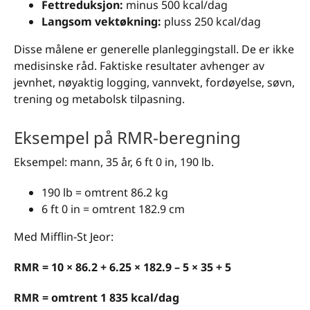
Fettreduksjon:
minus 500 kcal/dag
Langsom vektøkning:
pluss 250 kcal/dag
Disse målene er generelle planleggingstall. De er ikke
medisinske råd. Faktiske resultater avhenger av
jevnhet, nøyaktig logging, vannvekt, fordøyelse, søvn,
trening og metabolsk tilpasning.
Eksempel på RMR-beregning
Eksempel: mann, 35 år, 6 ft 0 in, 190 lb.
190 lb = omtrent 86.2 kg
6 ft 0 in = omtrent 182.9 cm
Med Mifflin-St Jeor:
RMR = 10 × 86.2 + 6.25 × 182.9 – 5 × 35 + 5
RMR = omtrent 1 835 kcal/dag