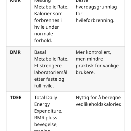
RMR
Resting
Beste
Metabolic Rate.
hverdagsgrunnlag
Kalorier som
for
forbrennes i
hvileforbrenning.
hvile under
normale
forhold.
BMR
Basal
Mer kontrollert,
Metabolic Rate.
men mindre
Et strengere
praktisk for vanlige
laboratoriemål
brukere.
etter faste og
full hvile.
TDEE
Total Daily
Nyttig for å beregne
Energy
vedlikeholdskalorier.
Expenditure.
RMR pluss
bevegelse,