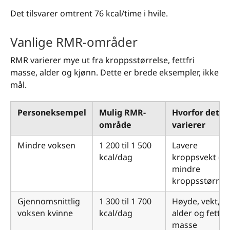
Det tilsvarer omtrent 76 kcal/time i hvile.
Vanlige RMR-områder
RMR varierer mye ut fra kroppsstørrelse, fettfri
masse, alder og kjønn. Dette er brede eksempler, ikke
mål.
Personeksempel
Mulig RMR-
Hvorfor det
område
varierer
Mindre voksen
1 200 til 1 500
Lavere
kcal/dag
kroppsvekt og
mindre
kroppsstørrel
Gjennomsnittlig
1 300 til 1 700
Høyde, vekt,
voksen kvinne
kcal/dag
alder og fettfri
masse