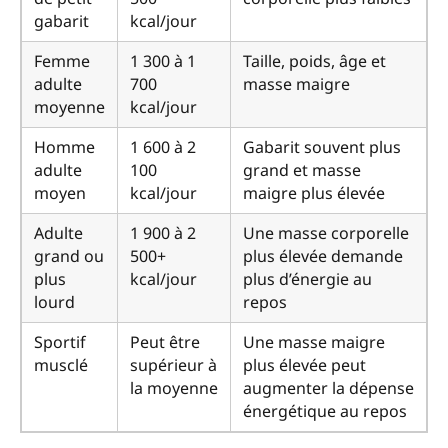
gabarit
kcal/jour
Femme
1 300 à 1
Taille, poids, âge et
adulte
700
masse maigre
moyenne
kcal/jour
Homme
1 600 à 2
Gabarit souvent plus
adulte
100
grand et masse
moyen
kcal/jour
maigre plus élevée
Adulte
1 900 à 2
Une masse corporelle
grand ou
500+
plus élevée demande
plus
kcal/jour
plus d’énergie au
lourd
repos
Sportif
Peut être
Une masse maigre
musclé
supérieur à
plus élevée peut
la moyenne
augmenter la dépense
énergétique au repos