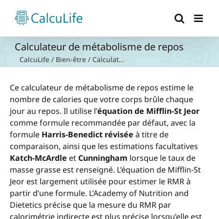
Passer
au
contenu
Calculateur de métabolisme de repos
CalcuLife
/
Bien-être
/
Calculat...
Ce calculateur de métabolisme de repos estime le
nombre de calories que votre corps brûle chaque
jour au repos. Il utilise l’
équation de Mifflin-St Jeor
comme formule recommandée par défaut, avec la
formule
Harris-Benedict révisée
à titre de
comparaison, ainsi que les estimations facultatives
Katch-McArdle
et
Cunningham
lorsque le taux de
masse grasse est renseigné. L’équation de Mifflin-St
Jeor est largement utilisée pour estimer le RMR à
partir d’une formule. L’Academy of Nutrition and
Dietetics précise que la mesure du RMR par
calorimétrie indirecte est plus précise lorsqu’elle est