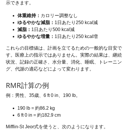
示できます。
体重維持：
カロリー調整なし
ゆるやかな減脂：
1日あたり250 kcal減
減脂：
1日あたり500 kcal減
ゆるやかな増量：
1日あたり250 kcal増
これらの目標値は、計画を立てるための一般的な目安で
す。医療上の指示ではありません。実際の結果は、継続
状況、記録の正確さ、水分量、消化、睡眠、トレーニン
グ、代謝の適応などによって変わります。
RMR計算の例
例：男性、35歳、6 ft 0 in、190 lb。
190 lb = 約86.2 kg
6 ft 0 in = 約182.9 cm
Mifflin-St Jeor式を使うと、次のようになります。