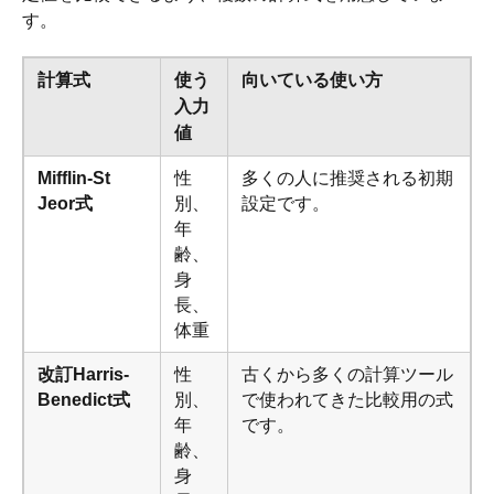
す。
計算式
使う
向いている使い方
入力
値
Mifflin-St
性
多くの人に推奨される初期
Jeor式
別、
設定です。
年
齢、
身
長、
体重
改訂Harris-
性
古くから多くの計算ツール
Benedict式
別、
で使われてきた比較用の式
年
です。
齢、
身