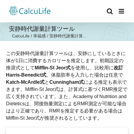
Skip
to
content
安静時代謝量計算ツール
CalcuLife
/
幸福感
/
安静時代謝量計算...
この安静時代謝量計算ツールは、安静にしているときに
体が1日に消費するカロリーを推定します。初期設定の
推奨式として
Mifflin-St Jeor式
を使用し、比較用に
改訂
Harris-Benedict式
、体脂肪率を入力した場合は任意で
Katch-McArdle式
と
Cunningham式
による推定も表示で
きます。Mifflin-St Jeor式は、計算式に基づくRMR推定で
広く支持されています。また、Academy of Nutrition and
Dieteticsは、間接熱量測定によるRMR測定が可能な場合
はより正確であり、RMRを推定する必要がある場合は
Mifflin-St Jeor式が推奨されるとしています。