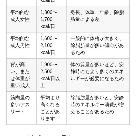
kcal/日
平均的な
1,300〜
身長、体重、年齢、除脂
成人女性
1,700
肪量による差
kcal/日
平均的な
1,600〜
一般的に体格が大きく、
成人男性
2,100
除脂肪量が多い傾向があ
kcal/日
るため
背が高
1,900〜
体の質量が多いほど、安
い、また
2,500
静時にもより多くのエネ
は体重が
kcal/日以
ルギーが必要になるため
重い成人
上
筋肉量の
平均より
除脂肪量が多いと、安静
多いアス
高くなる
時のエネルギー消費が増
リート
ことがあ
えることがあるため
ります