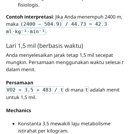
fisiologis.
Contoh interpretasi
: Jika Anda menempuh 2400 m,
maka
(2400 − 504.9) / 44.73 ≈ 42.3
.
ml·kg⁻¹·min⁻¹
Lari 1,5 mil (berbasis waktu)
Anda menyelesaikan jarak tetap 1,5 mil secepat
mungkin. Persamaan menggunakan waktu selesai
t
dalam menit.
Persamaan
di mana
adalah menit
VO2 = 3.5 + 483 / t
t
untuk 1,5 mil.
Mechanics
Konstanta 3.5 mewakili laju metabolisme
istirahat per kilogram.