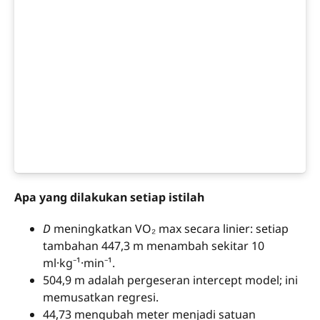
Apa yang dilakukan setiap istilah
D
meningkatkan VO₂ max secara linier: setiap
tambahan 447,3 m menambah sekitar 10
ml·kg⁻¹·min⁻¹.
504,9 m adalah pergeseran intercept model; ini
memusatkan regresi.
44,73 mengubah meter menjadi satuan