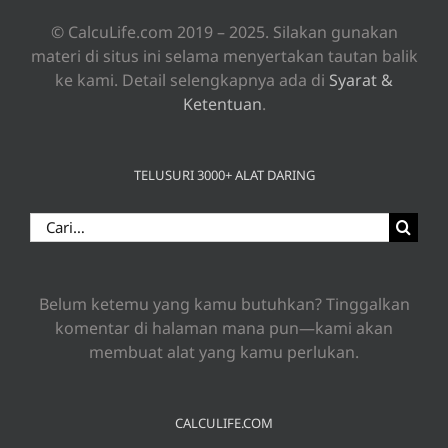
© CalcuLife.com 2019 – 2025. Silakan gunakan
materi di situs ini selama menyertakan tautan balik
ke kami. Detail selengkapnya ada di
Syarat &
Ketentuan
.
TELUSURI 3000+ ALAT DARING
Search
for:
Belum ketemu yang kamu butuhkan? Tinggalkan
komentar di halaman mana pun—kami akan
membuat alat yang kamu perlukan.
CALCULIFE.COM