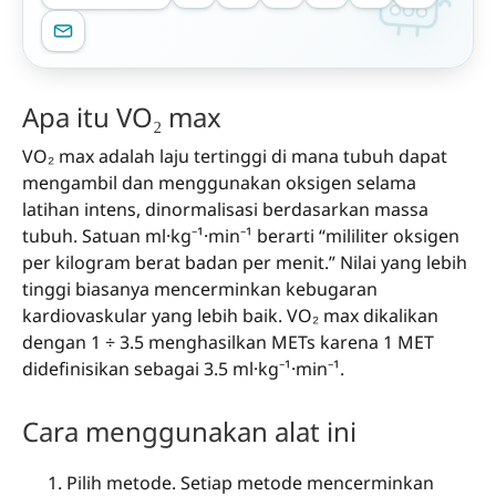
Apa itu VO₂ max
VO₂ max adalah laju tertinggi di mana tubuh dapat
mengambil dan menggunakan oksigen selama
latihan intens, dinormalisasi berdasarkan massa
tubuh. Satuan ml·kg⁻¹·min⁻¹ berarti “mililiter oksigen
per kilogram berat badan per menit.” Nilai yang lebih
tinggi biasanya mencerminkan kebugaran
kardiovaskular yang lebih baik. VO₂ max dikalikan
dengan 1 ÷ 3.5 menghasilkan METs karena 1 MET
didefinisikan sebagai 3.5 ml·kg⁻¹·min⁻¹.
Cara menggunakan alat ini
Pilih metode. Setiap metode mencerminkan