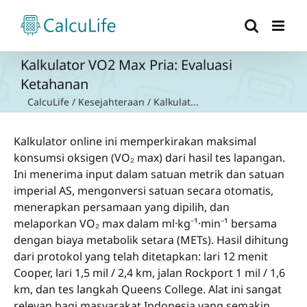
Skip
to
content
Kalkulator VO2 Max Pria: Evaluasi
Ketahanan
CalcuLife
/
Kesejahteraan
/
Kalkulat...
Kalkulator online ini memperkirakan maksimal
konsumsi oksigen (VO₂ max) dari hasil tes lapangan.
Ini menerima input dalam satuan metrik dan satuan
imperial AS, mengonversi satuan secara otomatis,
menerapkan persamaan yang dipilih, dan
melaporkan VO₂ max dalam ml·kg⁻¹·min⁻¹ bersama
dengan biaya metabolik setara (METs). Hasil dihitung
dari protokol yang telah ditetapkan: lari 12 menit
Cooper, lari 1,5 mil / 2,4 km, jalan Rockport 1 mil / 1,6
km, dan tes langkah Queens College. Alat ini sangat
relevan bagi masyarakat Indonesia yang semakin