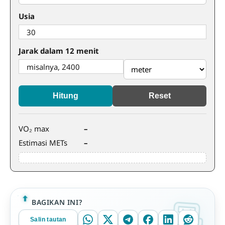
Usia
Jarak dalam 12 menit
Hitung
Reset
VO₂ max
–
Estimasi METs
–
BAGIKAN INI?
Salin tautan