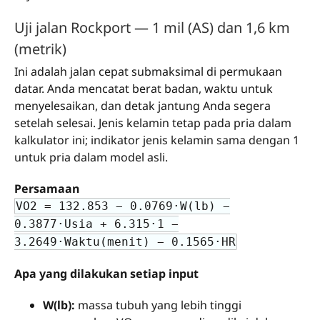
Uji jalan Rockport — 1 mil (AS) dan 1,6 km
(metrik)
Ini adalah jalan cepat submaksimal di permukaan
datar. Anda mencatat berat badan, waktu untuk
menyelesaikan, dan detak jantung Anda segera
setelah selesai. Jenis kelamin tetap pada pria dalam
kalkulator ini; indikator jenis kelamin sama dengan 1
untuk pria dalam model asli.
Persamaan
VO2 = 132.853 − 0.0769·W(lb) −
0.3877·Usia + 6.315·1 −
3.2649·Waktu(menit) − 0.1565·HR
Apa yang dilakukan setiap input
W(lb):
massa tubuh yang lebih tinggi