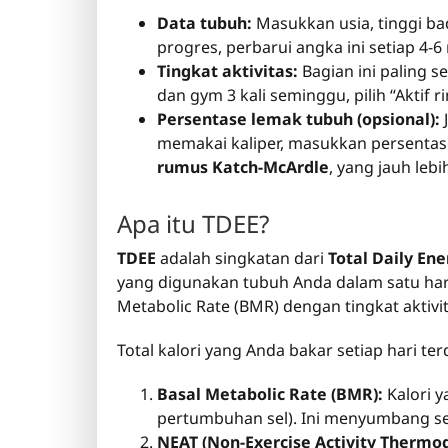
Data tubuh:
Masukkan usia, tinggi ba
progres, perbarui angka ini setiap 4-6
Tingkat aktivitas:
Bagian ini paling se
dan gym 3 kali seminggu, pilih “Aktif r
Persentase lemak tubuh (opsional):
memakai kaliper, masukkan persentase
rumus Katch-McArdle
, yang jauh leb
Apa itu TDEE?
TDEE
adalah singkatan dari
Total Daily En
yang digunakan tubuh Anda dalam satu har
Metabolic Rate (BMR) dengan tingkat aktivit
Total kalori yang Anda bakar setiap hari ter
Basal Metabolic Rate (BMR):
Kalori y
pertumbuhan sel). Ini menyumbang se
NEAT (Non-Exercise Activity Thermog