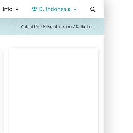
Info
B. Indonesia
CalcuLife
/
Kesejahteraan
/
Kalkulat...