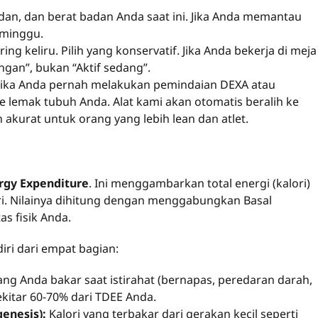
dan, dan berat badan Anda saat ini. Jika Anda memantau
 minggu.
ring keliru. Pilih yang konservatif. Jika Anda bekerja di meja
ingan”, bukan “Aktif sedang”.
Jika Anda pernah melakukan pemindaian DEXA atau
 lemak tubuh Anda. Alat kami akan otomatis beralih ke
ih akurat untuk orang yang lebih lean dan atlet.
ergy Expenditure
. Ini menggambarkan total energi (kalori)
i. Nilainya dihitung dengan menggabungkan Basal
as fisik Anda.
diri dari empat bagian:
ang Anda bakar saat istirahat (bernapas, peredaran darah,
kitar 60-70% dari TDEE Anda.
enesis):
Kalori yang terbakar dari gerakan kecil seperti