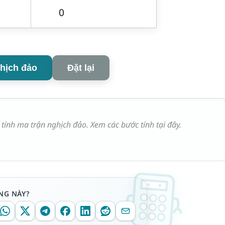
hịch đảo
Đặt lại
 tính ma trận nghịch đảo. Xem các bước tính tại đây.
NG NÀY?