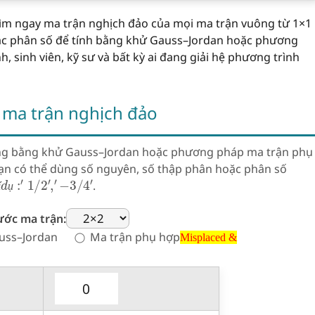
ìm ngay ma trận nghịch đảo của mọi ma trận vuông từ 1×1
ặc phân số để tính bằng khử Gauss–Jordan hoặc phương
 sinh viên, kỹ sư và bất kỳ ai đang giải hệ phương trình
 ma trận nghịch đảo
ông bằng khử Gauss–Jordan hoặc phương pháp ma trận phụ
 Bạn có thể dùng số nguyên, số thập phân hoặc phân số
í
d
ụ
:
′
1
/
2
′
,
′
−
3
/
4
′
.
í
ụ
ước ma trận:
Misplaced &
uss–Jordan
Ma trận phụ hợp
Misplaced &