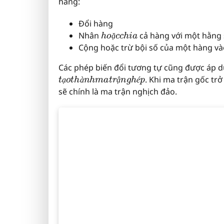
hàng:
Đổi hàng
h
o
ặ
c
c
h
i
a
Nhân
cả hàng với một hằng 
ặ
Cộng hoặc trừ bội số của một hàng v
Các phép biến đổi tương tự cũng được áp d
t
ạ
o
t
h
à
n
h
m
a
t
r
ậ
n
g
h
é
p
. Khi ma trận gốc tr
ạ
à
ậ
é
sẽ chính là ma trận nghịch đảo.