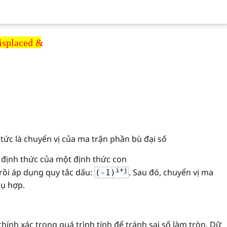
splaced &
tức là chuyển vị của ma trận phần bù đại số
 định thức của một định thức con
ộ
t
c
ộ
t
i+j
rồi áp dụng quy tắc dấu:
. Sau đó, chuyển vị ma
(-1)
hụ hợp.
chính xác trong quá trình tính để tránh sai số làm tròn. Dữ