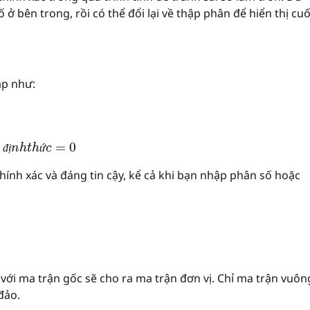
ở bên trong, rồi có thể đổi lại về thập phân để hiển thị cuố
ặp như:
đ
ị
n
h
t
h
ứ
c
=
0
o
đ
ị
ứ
hính xác và đáng tin cậy, kể cả khi bạn nhập phân số hoặc
với ma trận gốc sẽ cho ra ma trận đơn vị. Chỉ ma trận vuôn
đảo.