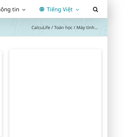
ông tin
Tiếng Việt
CalcuLife
/
Toán học
/
Máy tính...