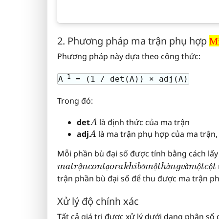
Misplaced &
2. Phương pháp ma trận phụ hợp
Mi
Phương pháp này dựa theo công thức:
-1
A
= (1 / det(A)) × adj(A)
Trong đó:
A
det
là định thức của ma trận
A
adj
là ma trận phụ hợp của ma trận, 
Mỗi phần bù đại số được tính bằng cách lấy
m
a
t
r
ậ
n
c
o
n
t
ạ
o
r
a
k
h
i
b
ỏ
m
ộ
t
h
à
n
g
v
à
m
ậ
ạ
ỏ
ộ
à
à
ộ
ộ
trận phần bù đại số để thu được ma trận p
Xử lý độ chính xác
Tất cả giá trị được xử lý dưới dạng phân số 