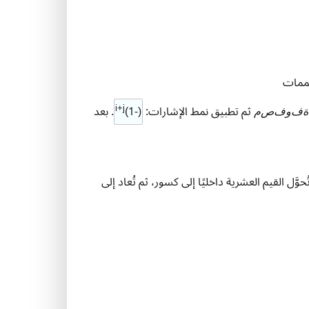
تممات
ن
ح
ذ
ف
ص
ف
و
ع
م
و
د
i+j
ثم تطبيق نمط الإشارات:
(-1)
. بعد
ة
ف
و
ف
ص
م
َّل القيم العشرية داخليًا إلى كسور، ثم تُعاد إلى