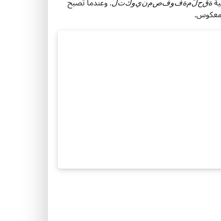
ية
. وعندما تصبح
ة
ق
ح
ل
م
ة
ف
و
ف
ص
م
ن
ي
و
ك
ت
ل
لمعكوس.