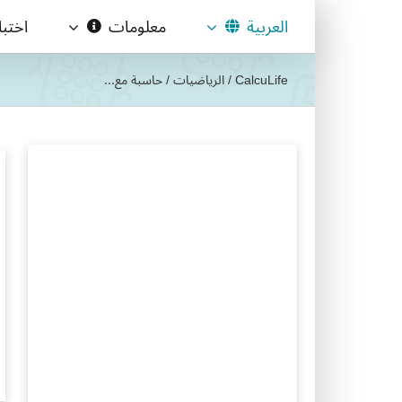
Ski
العربية
معلومات
اختب
t
conten
CalcuLife
/
الرياضيات
/
حاسبة مع...