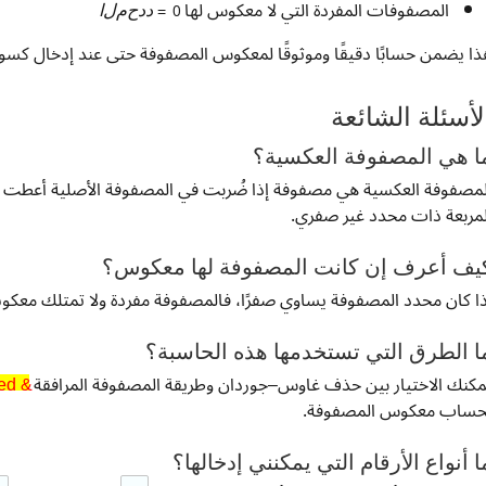
المصفوفات المفردة التي لا معكوس لها
د
د
ح
م
ل
ا
ذا يضمن حسابًا دقيقًا وموثوقًا لمعكوس المصفوفة حتى عند إدخال كسور 
لأسئلة الشائعة
ا هي المصفوفة العكسية؟
لمصفوفة العكسية هي مصفوفة إذا ضُربت في المصفوفة الأصلية أعطت م
لمربعة ذات محدد غير صفري.
يف أعرف إن كانت المصفوفة لها معكوس؟
ذا كان محدد المصفوفة يساوي صفرًا، فالمصفوفة مفردة ولا تمتلك معكوسًا
ا الطرق التي تستخدمها هذه الحاسبة؟
ed &
مكنك الاختيار بين حذف غاوس–جوردان وطريقة المصفوفة المرافقة
ed &
حساب معكوس المصفوفة.
ا أنواع الأرقام التي يمكنني إدخالها؟