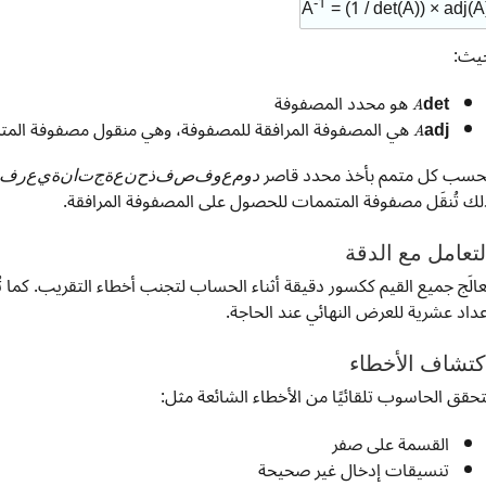
-1
A
= (1 / det(A)) × adj(A
يث:
A
det
هو محدد المصفوفة
A
adj
هي المصفوفة المرافقة للمصفوفة، وهي منقول مصفوفة الم
م
ص
ف
و
ف
ة
ف
ر
ع
ي
ة
ن
ا
ت
ج
ة
ع
ُحسب كل متمم بأخذ محدد قاصر
د
و
م
ع
و
ف
ص
ف
ذ
ح
ن
ع
ة
ج
ت
ا
ن
ة
ي
ع
ر
ف
لك تُنقَل مصفوفة المتممات للحصول على المصفوفة المرافقة.
لتعامل مع الدقة
ُعالَج جميع القيم ككسور دقيقة أثناء الحساب لتجنب أخطاء التقريب. كما تُحو
عداد عشرية للعرض النهائي عند الحاجة.
كتشاف الأخطاء
تحقق الحاسوب تلقائيًا من الأخطاء الشائعة مثل:
القسمة على صفر
تنسيقات إدخال غير صحيحة
ا
ل
م
ح
د
د
=
0