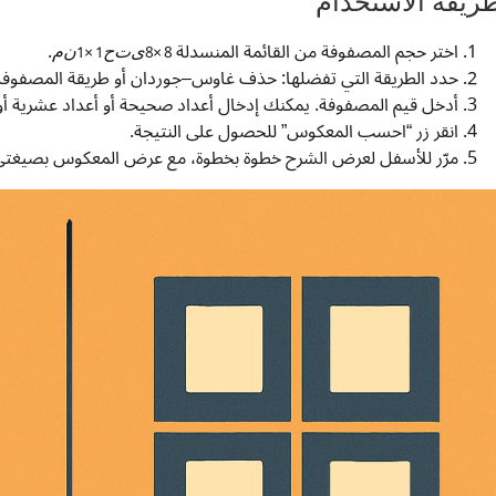
ريقة الاستخدام
م
ن
1
×
1
ح
ت
ى
8
×
8
اختر حجم المصفوفة من القائمة المنسدلة
.
ى
ت
ح
ن
م
حدد الطريقة التي تفضلها: حذف غاوس–جوردان أو طريقة المصفوفة 
أدخل قيم المصفوفة. يمكنك إدخال أعداد صحيحة أو أعداد عشرية أ
انقر زر “احسب المعكوس” للحصول على النتيجة.
مرّر للأسفل لعرض الشرح خطوة بخطوة، مع عرض المعكوس بصيغتي 