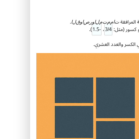
ا
ل
ق
و
ا
ص
ر
و
ا
ل
م
ت
م
م
ا
ت
المرافقة
.
ت
ا
م
م
ت
م
ل
ا
و
ر
ص
ا
و
ق
ل
ا
و كسور (مثل:
3/4
،
-1.5
).
الكسر والعدد العشري.