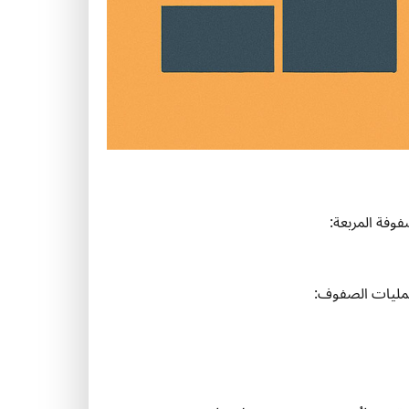
وفة المربعة:
عمليات الصفوف:
ل
ت
ك
و
ي
ن
م
ص
ف
و
ف
ة
م
ل
ح
ق
ة