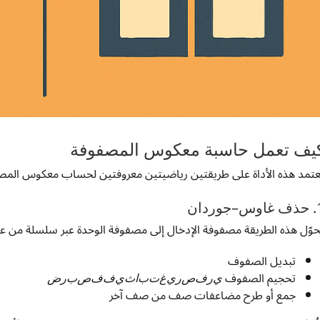
يف تعمل حاسبة معكوس المصفوفة
عتمد هذه الأداة على طريقتين رياضيتين معروفتين لحساب معكوس المصف
س–جوردان
حوّل هذه الطريقة مصفوفة الإدخال إلى مصفوفة الوحدة عبر سلسلة من 
تبديل الصفوف
ض
ر
ب
ص
ف
ف
ي
ث
ا
ب
ت
غ
ي
ر
ص
ف
ر
ي
تحجيم الصفوف
ي
ر
ف
ص
ر
ي
غ
ت
ب
ا
ث
ي
ف
ف
ص
ب
ر
ض
جمع أو طرح مضاعفات صف من صف آخر