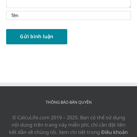
THÔNG BÁO BẢN QUYỀN
© CalcuLife.com 2019 – 2025. Bạn có thể sử dụng
nội dung trên trang này miễn phí, chỉ cần đặt liên
kết dẫn về chúng tôi. Xem chi tiết trong
Điều khoản