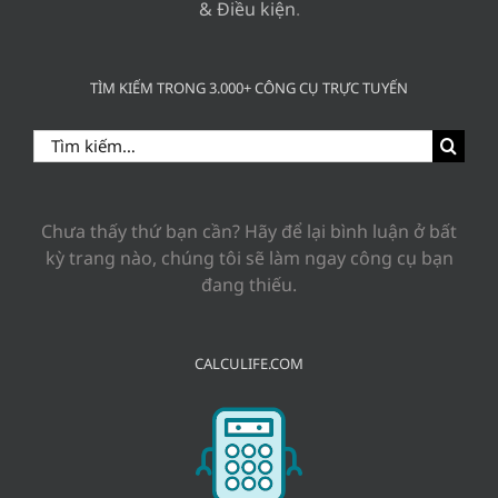
& Điều kiện
.
TÌM KIẾM TRONG 3.000+ CÔNG CỤ TRỰC TUYẾN
Search
for:
Chưa thấy thứ bạn cần? Hãy để lại bình luận ở bất
kỳ trang nào, chúng tôi sẽ làm ngay công cụ bạn
đang thiếu.
CALCULIFE.COM