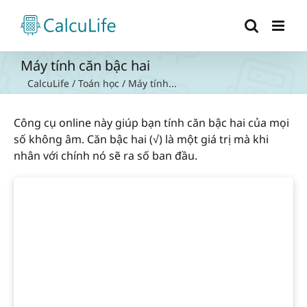
Skip
to
content
Máy tính căn bậc hai
CalcuLife
/
Toán học
/
Máy tính...
Công cụ online này giúp bạn tính căn bậc hai của mọi
số không âm. Căn bậc hai (√) là một giá trị mà khi
nhân với chính nó sẽ ra số ban đầu.