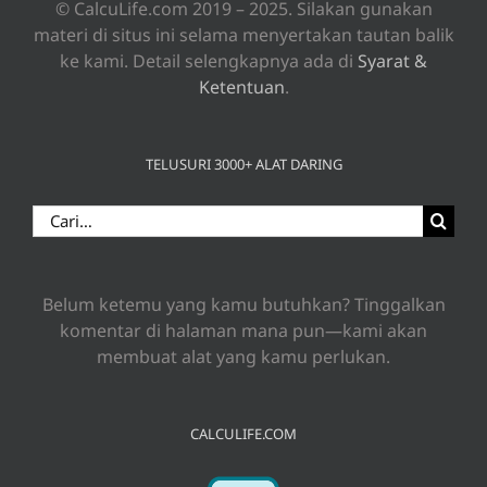
© CalcuLife.com 2019 – 2025. Silakan gunakan
materi di situs ini selama menyertakan tautan balik
ke kami. Detail selengkapnya ada di
Syarat &
Ketentuan
.
TELUSURI 3000+ ALAT DARING
Search
for:
Belum ketemu yang kamu butuhkan? Tinggalkan
komentar di halaman mana pun—kami akan
membuat alat yang kamu perlukan.
CALCULIFE.COM