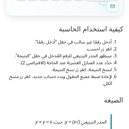
كيفية استخدام الحاسبة
أدخل رقمًا غير سالب في حقل “أدخل رقمًا”.
انقر زر
احسب
.
سيظهر الجذر التربيعي للرقم المُدخل في حقل “النتيجة”.
حدّد عدد المنازل العشرية عند الحاجة (الافتراضي 2).
لنسخ النتيجة، انقر زر
نسخ النتيجة
.
لإعادة ضبط جميع الحقول وبدء حساب جديد، انقر زر
مسح
الكل
.
الصيغة
الجذر التربيعي (√x) = y، حيث y × y = x