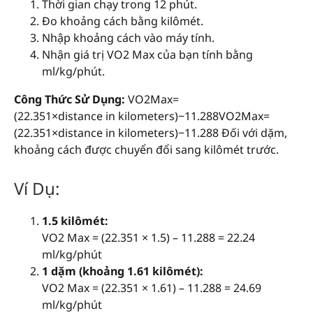
Thời gian chạy trong 12 phút.
Đo khoảng cách bằng kilômét.
Nhập khoảng cách vào máy tính.
Nhận giá trị VO2 Max của bạn tính bằng
ml/kg/phút.
Công Thức Sử Dụng:
VO2Max=
(22.351×distance in kilometers)−11.288
V
O
2
M
a
x
=
(
22.351
×
distance in kilometers
)
−
11.288
Đối với dặm,
khoảng cách được chuyển đổi sang kilômét trước.
Ví Dụ:
1.5 kilômét:
VO2 Max = (22.351 × 1.5) – 11.288 = 22.24
ml/kg/phút
1 dặm (khoảng 1.61 kilômét):
VO2 Max = (22.351 × 1.61) – 11.288 = 24.69
ml/kg/phút