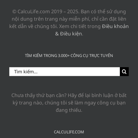
© CalcuLife.com 2019 – 2025. Bạn có thể sử dụng
nội dung trên trang này miễn phí, chỉ cần đặt liên
kết dẫn về chúng tôi. Xem chi tiết trong
Điều khoản
& Điều kiện
.
TÌM KIẾM TRONG 3.000+ CÔNG CỤ TRỰC TUYẾN
Search
for:
Chưa thấy thứ bạn cần? Hãy để lại bình luận ở bất
kỳ trang nào, chúng tôi sẽ làm ngay công cụ bạn
đang thiếu.
CALCULIFE.COM