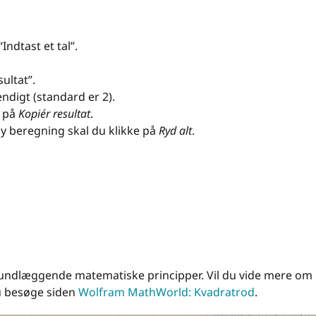
n
“Indtast et tal”.
sultat”.
ndigt (standard er 2).
e på
Kopiér resultat
.
n ny beregning skal du klikke på
Ryd alt
.
undlæggende matematiske principper. Vil du vide mere om
u besøge siden
Wolfram MathWorld: Kvadratrod
.