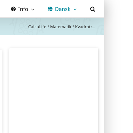
Info
Dansk
CalcuLife
/
Matematik
/
Kvadratr...