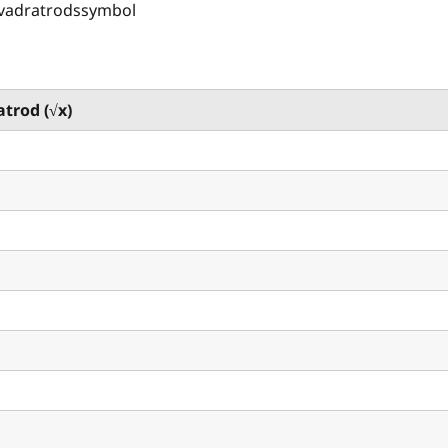
vadratrodssymbol
trod (√x)