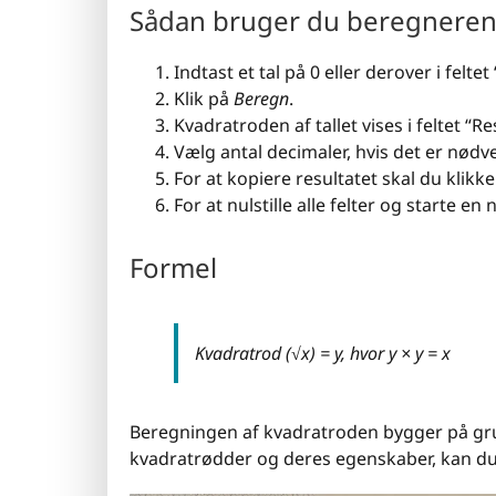
Sådan bruger du beregnere
Indtast et tal på 0 eller derover i feltet 
Klik på
Beregn
.
Kvadratroden af tallet vises i feltet “Re
Vælg antal decimaler, hvis det er nødve
For at kopiere resultatet skal du klikk
For at nulstille alle felter og starte e
Formel
Kvadratrod (√x) = y, hvor y × y = x
Beregningen af kvadratroden bygger på gr
kvadratrødder og deres egenskaber, kan d