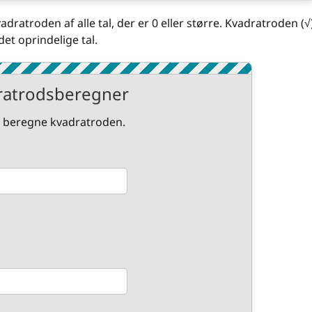
atroden af alle tal, der er 0 eller større. Kvadratroden (√
et oprindelige tal.
ratrodsberegner
at beregne kvadratroden.