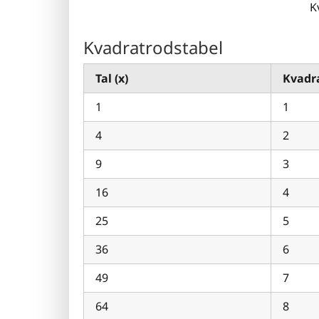
K
Kvadratrodstabel
Tal (x)
Kvadra
1
1
4
2
9
3
16
4
25
5
36
6
49
7
64
8