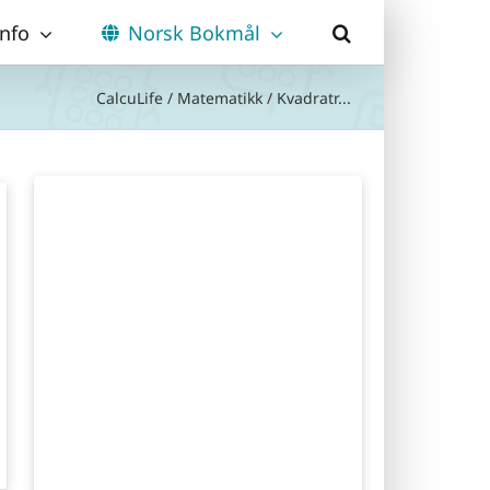
Info
Norsk Bokmål
CalcuLife
/
Matematikk
/
Kvadratr...