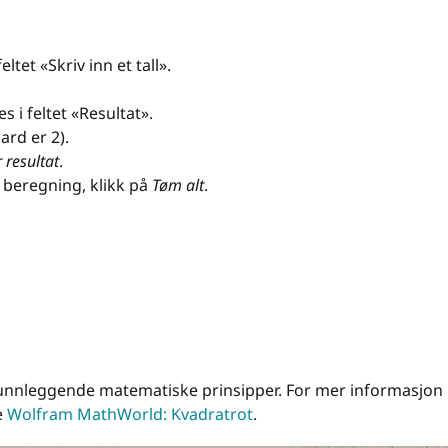
eltet «Skriv inn et tall».
s i feltet «Resultat».
ard er 2).
 resultat
.
y beregning, klikk på
Tøm alt
.
unnleggende matematiske prinsipper. For mer informasjon
e
Wolfram MathWorld: Kvadratrot
.