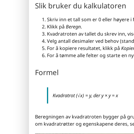
Slik bruker du kalkulatoren
Skriv inn et tall som er 0 eller høyere i f
Klikk på
Beregn
.
Kvadratroten av tallet du skrev inn, vise
Velg antall desimaler ved behov (stand
For å kopiere resultatet, klikk på
Kopier
For å tømme alle felter og starte en n
Formel
Kvadratrot (√x) = y, der y × y = x
Beregningen av kvadratroten bygger på gr
om kvadratrøtter og egenskapene deres, s