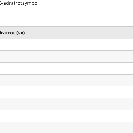
Kvadratrotsymbol
ratrot (√x)