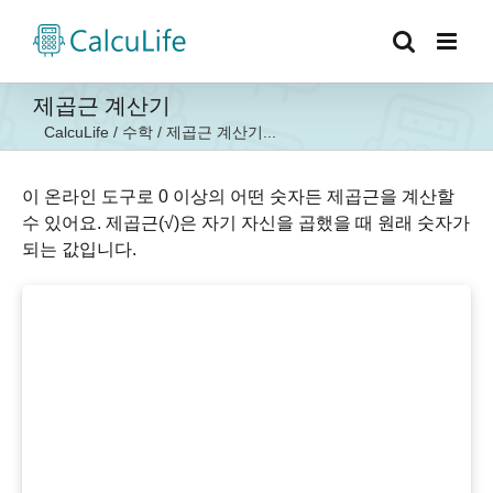
콘
텐
츠
로
제곱근 계산기
건
CalcuLife
/
수학
/
제곱근 계산기...
너
뛰
기
이 온라인 도구로 0 이상의 어떤 숫자든 제곱근을 계산할
수 있어요. 제곱근(√)은 자기 자신을 곱했을 때 원래 숫자가
되는 값입니다.